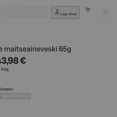
Logi sisse
e maitseaineveski 65g
s
3,98 €
 €/kg
 kauplus
s