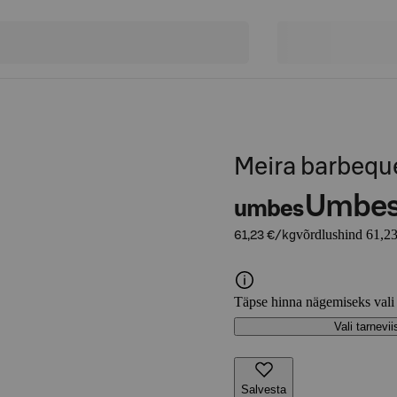
Meira barbequ
Umbe
umbes
võrdlushind 61,23
61,23 €/kg
Täpse hinna nägemiseks vali
Vali tarnevii
Salvesta