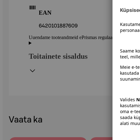
EAN
6420101887609
Uuendame tooteandmeid ePrismas regulaarselt. Soovitame 
Toitainete sisaldus
Vaata ka