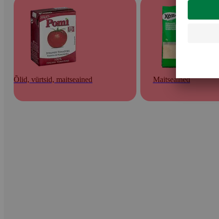
Õlid, vürtsid, maitseained
Maitseained