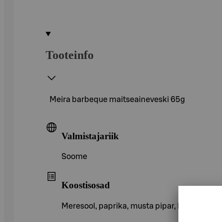
Tooteinfo
Meira barbeque maitseaineveski 65g
Valmistajariik
Soome
Koostisosad
Meresool, paprika, musta pipar, küüslauk (10 %)