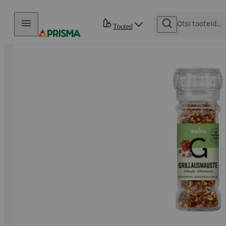
Otse sisu juurde
Tooted