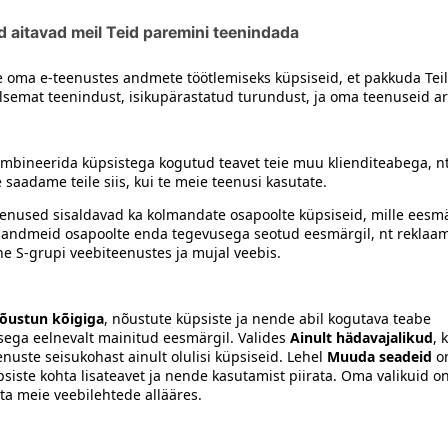
siiski toote koostisosi kontrollida ka pakendilt.