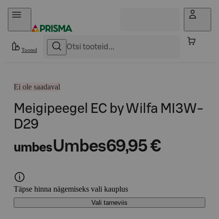
Otse sisu juurde
Tooted
Ei ole saadaval
Meigipeegel EC by Wilfa MI3W-
D29
Umbes
69,95 €
umbes
Täpse hinna nägemiseks vali kauplus
Vali tarneviis