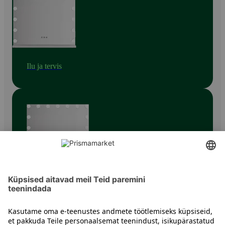
Ilu ja tervis
Muud ilu- ja tervisevahendid