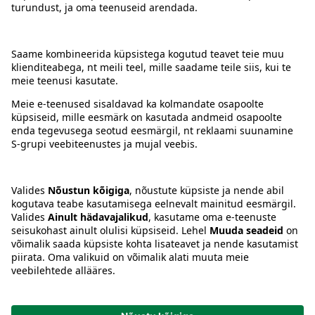
Kontakt
Juhised
Tingimused
Prisma Konto
Keel
:
ET
EN
RU
© 2025, Prisma Peremarket AS. Kõik õigused kaitstud.