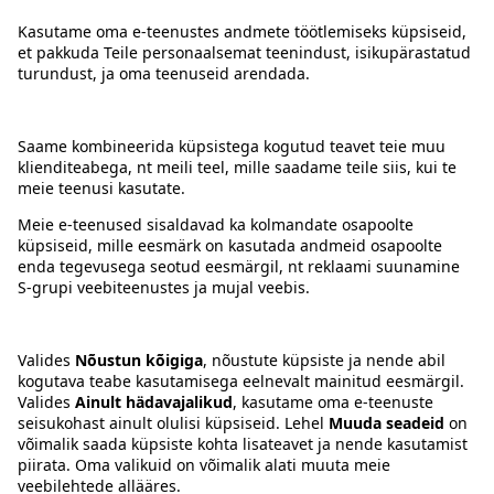
Kontakt
Juhised
Tingimused
Prisma Konto
Keel
:
ET
EN
RU