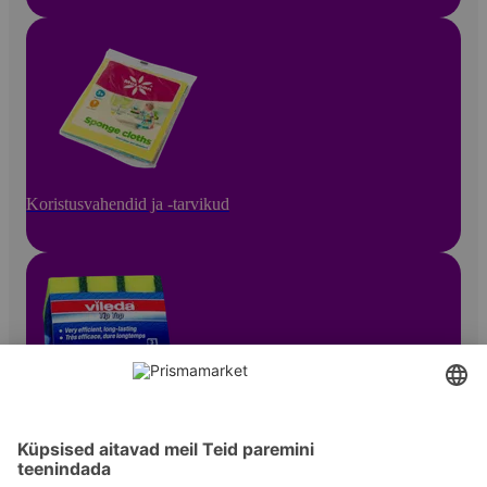
Koristusvahendid ja -tarvikud
Muud koristusvahendid