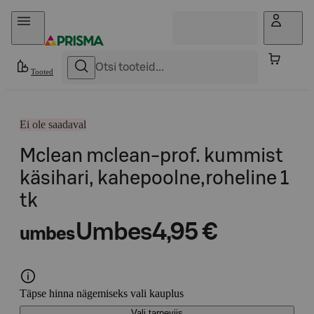
Otse sisu juurde
Tooted
Ei ole saadaval
Mclean mclean-prof. kummist
käsihari, kahepoolne,roheline 1
tk
Umbes
4,95 €
umbes
Täpse hinna nägemiseks vali kauplus
Vali tarneviis