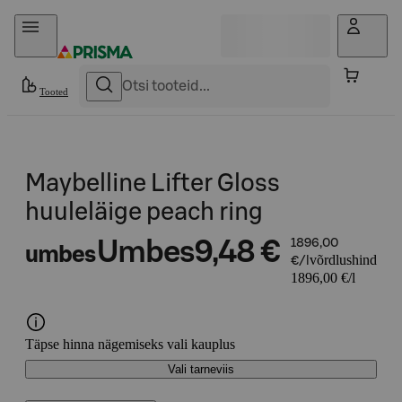
Otse sisu juurde
Tooted
Maybelline Lifter Gloss
huuleläige peach ring
Umbes
9,48 €
1896,00
umbes
võrdlushind
€/l
1896,00 €/l
Täpse hinna nägemiseks vali kauplus
Vali tarneviis