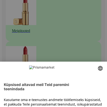
Meigitooted
Huulepulgad