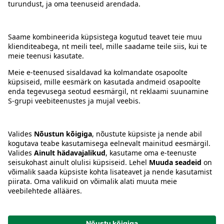
Kontakt
Juhised
Tingimused
Prisma Konto
Keel
:
ET
EN
RU
© 2025, Prisma Peremarket AS. Kõik õigused kaitstud.