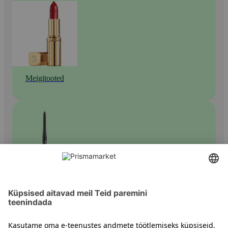
Meigitooted
Silmapliiatsid