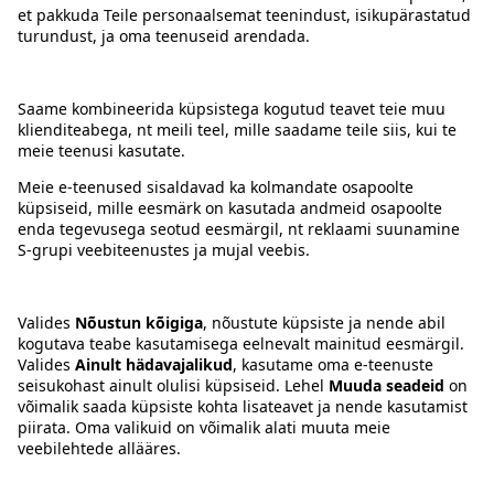
Kontakt
Juhised
Tingimused
Prisma Konto
Keel
:
ET
EN
RU
© 2025, Prisma Peremarket AS. Kõik õigused kaitstud.