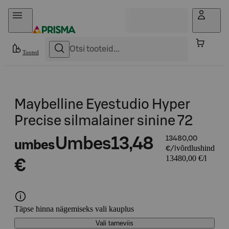
Otse sisu juurde
Tooted
Maybelline Eyestudio Hyper
Precise silmalainer sinine 72
Umbes
13,48
13480,00
umbes
võrdlushind
€/l
13480,00 €/l
€
Täpse hinna nägemiseks vali kauplus
Vali tarneviis