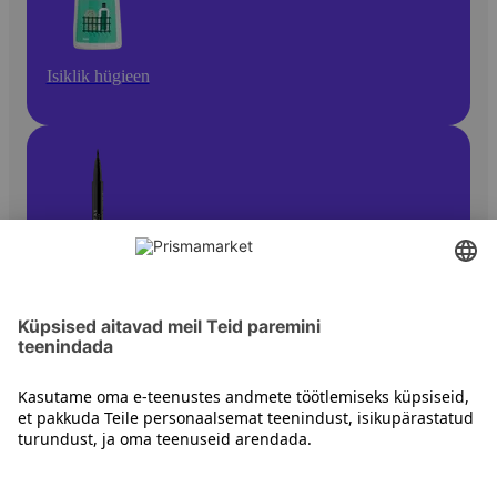
Isiklik hügieen
Silmameik
Kontakt