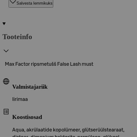
Salvesta lemmikuks
Tooteinfo
Max Factor ripsmetušš False Lash must
Valmistajariik
Iirimaa
Koostisosad
Aqua, akrülaatide kopolümeer, glütserüülstearaat,