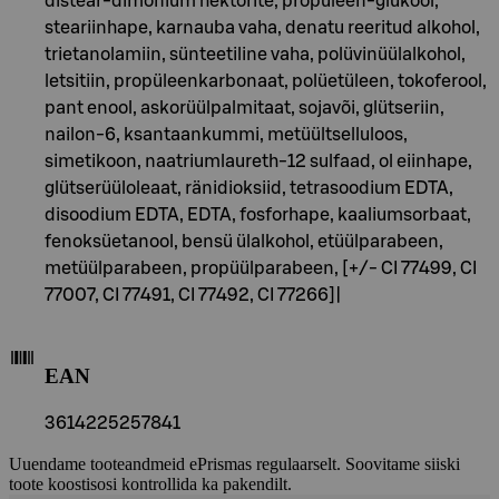
distear-dimonium hektorite, propüleen-glükool,
steariinhape, karnauba vaha, denatu reeritud alkohol,
trietanolamiin, sünteetiline vaha, polüvinüülalkohol,
letsitiin, propüleenkarbonaat, polüetüleen, tokoferool,
pant enool, askorüülpalmitaat, sojavõi, glütseriin,
nailon-6, ksantaankummi, metüültselluloos,
simetikoon, naatriumlaureth-12 sulfaad, ol eiinhape,
glütserüüloleaat, ränidioksiid, tetrasoodium EDTA,
disoodium EDTA, EDTA, fosforhape, kaaliumsorbaat,
fenoksüetanool, bensü ülalkohol, etüülparabeen,
metüülparabeen, propüülparabeen, [+/- CI 77499, CI
77007, CI 77491, CI 77492, CI 77266]|
EAN
3614225257841
Uuendame tooteandmeid ePrismas regulaarselt. Soovitame siiski
toote koostisosi kontrollida ka pakendilt.