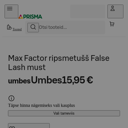
Otse sisu juurde
Tooted
Max Factor ripsmetušš False
Lash must
Umbes
15,95 €
umbes
Täpse hinna nägemiseks vali kauplus
Vali tarneviis