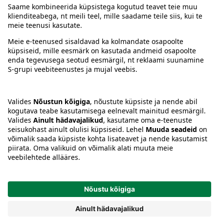
Juhised
Tingimused
Prisma Konto
Keel
:
ET
EN
RU
© 2025, Prisma Peremarket AS. Kõik õigused kaitstud.