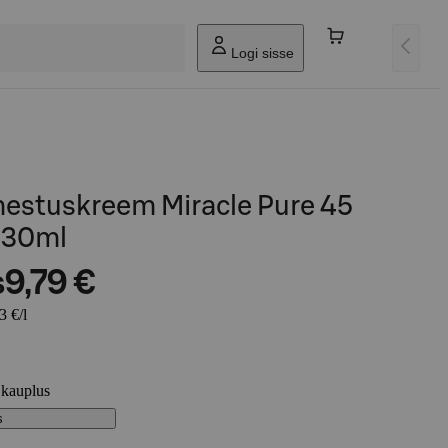
Logi sisse
mestuskreem Miracle Pure 45
 30ml
s
9,79 €
3 €/l
 kauplus
s