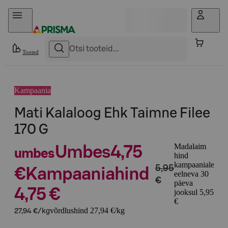
Otse sisu juurde
Tooted
Kampaania
Mati Kalaloog Ehk Taimne Filee
170 G
Madalaim
Umbes
4,75
umbes
hind
kampaaniale
5,95
€
Kampaaniahind
eelneva 30
€
päeva
4,75 €
jooksul 5,95
€
võrdlushind 27,94 €/kg
27,94 €/kg