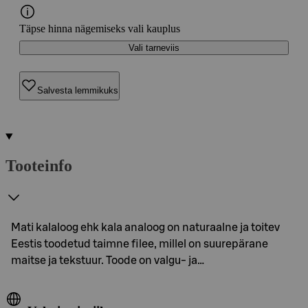
Täpse hinna nägemiseks vali kauplus
Vali tarneviis
Salvesta lemmikuks
Tooteinfo
Mati kalaloog ehk kala analoog on naturaalne ja toitev
Eestis toodetud taimne filee, millel on suurepärane
maitse ja tekstuur. Toode on valgu- ja…