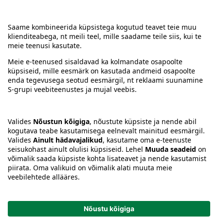
Kontakt
Juhised
Tingimused
Prisma Konto
Keel
:
ET
EN
RU
© 2025, Prisma Peremarket AS. Kõik õigused kaitstud.