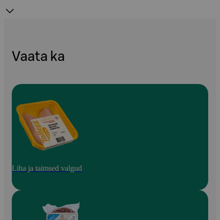
Vaata ka
Liha ja taimsed valgud