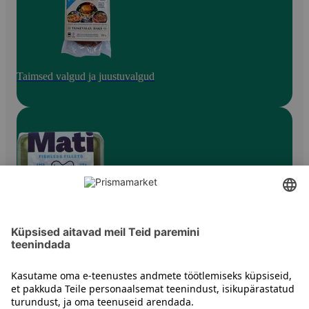
Taimsed valgud ja juustuvalgud
Muud taimsed