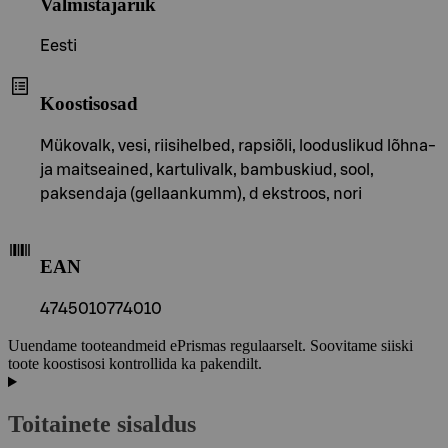
Valmistajariik
Eesti
Koostisosad
Mükovalk, vesi, riisihelbed, rapsiõli, looduslikud lõhna-
ja maitseained, kartulivalk, bambuskiud, sool,
paksendaja (gellaankumm), d ekstroos, nori
EAN
4745010774010
Uuendame tooteandmeid ePrismas regulaarselt. Soovitame siiski
toote koostisosi kontrollida ka pakendilt.
Toitainete sisaldus