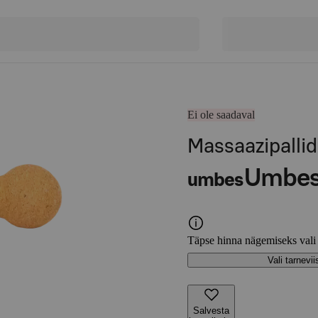
Ei ole saadaval
Massaazipallid
Umbe
umbes
Täpse hinna nägemiseks vali
Vali tarnevii
Salvesta