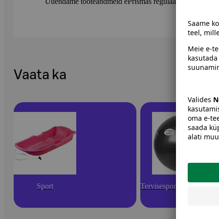
Uuendame tooteandmeid ePrismas regulaarselt. Soovitame 
Vaata ka
Sport
Tervisesport ja kehahool