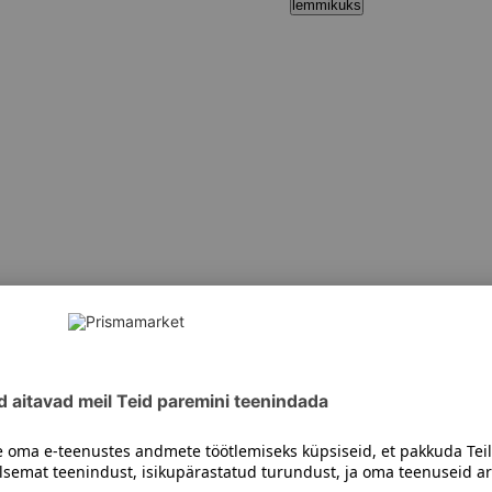
lemmikuks