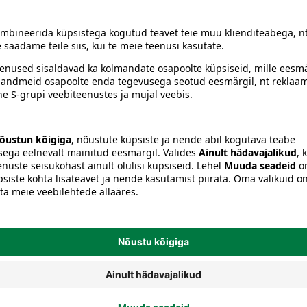
siiski toote koostisosi kontrollida ka pakendilt.
dus
Väikesed spordivahendid