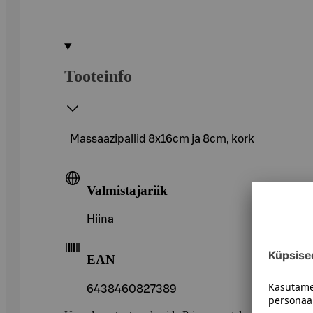
Tooteinfo
Massaazipallid 8x16cm ja 8cm, kork
Valmistajariik
Hiina
EAN
6438460827389