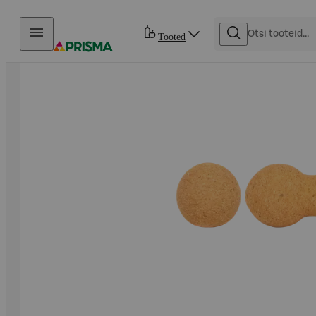
Otse sisu juurde
Tooted