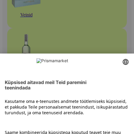
Veinid
Valged veinid
Kontakt