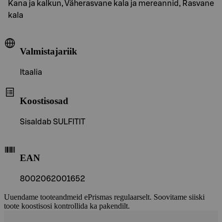
Kana ja kalkun, Väherasvane kala ja mereannid, Rasvane
kala
Valmistajariik
Itaalia
Koostisosad
Sisaldab SULFITIT
EAN
8002062001652
Uuendame tooteandmeid ePrismas regulaarselt. Soovitame siiski
toote koostisosi kontrollida ka pakendilt.