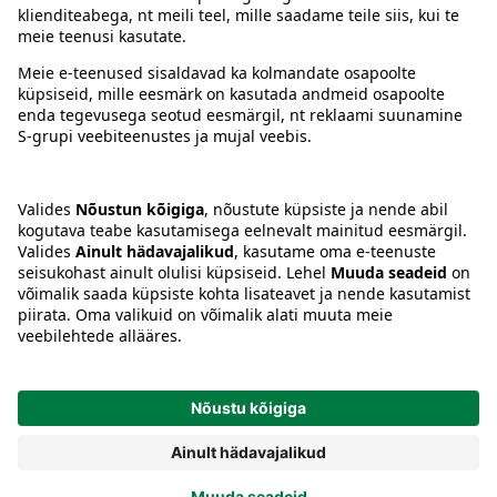
Juhised
Tingimused
Prisma Konto
Keel
:
ET
EN
RU
© 2025, Prisma Peremarket AS. Kõik õigused kaitstud.