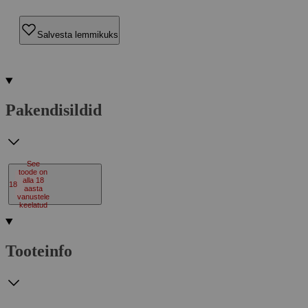
Salvesta lemmikuks
Pakendisildid
See
toode on
alla 18
18
aasta
vanustele
keelatud
Tooteinfo