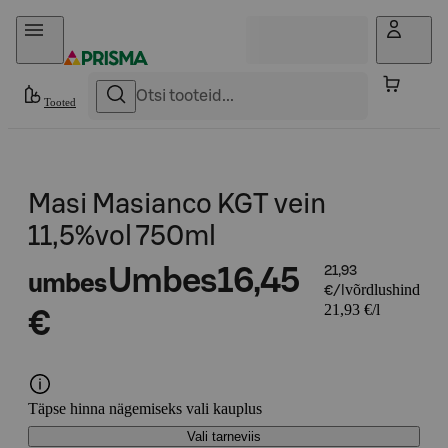
Otse sisu juurde
Tooted
Masi Masianco KGT vein
11,5%vol 750ml
Umbes
16,45
21,93
umbes
võrdlushind
€/l
21,93 €/l
€
Täpse hinna nägemiseks vali kauplus
Vali tarneviis