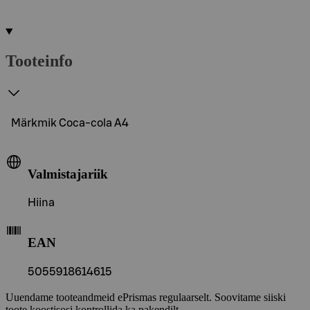
Tooteinfo
Märkmik Coca-cola A4
Valmistajariik
Hiina
EAN
5055918614615
Uuendame tooteandmeid ePrismas regulaarselt. Soovitame siiski
toote koostisosi kontrollida ka pakendilt.