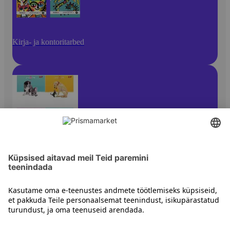
Kirja- ja kontoritarbed
Plokid ja vihikud
Kontakt