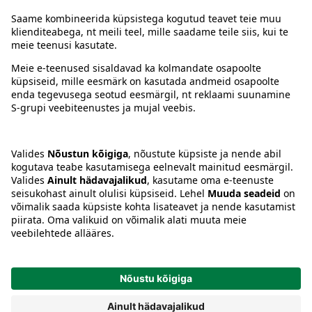
Juhised
Tingimused
Prisma Konto
Keel
:
ET
EN
RU
© 2025, Prisma Peremarket AS. Kõik õigused kaitstud.