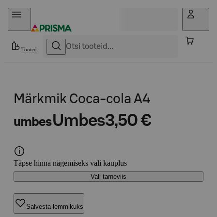
Otse sisu juurde
Tooted
Märkmik Coca-cola A4
Umbes
3,50 €
umbes
Täpse hinna nägemiseks vali kauplus
Vali tarneviis
Salvesta lemmikuks