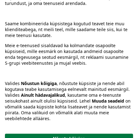
Kontakt
Juhised
Tingimused
Prisma Konto
Keel
:
ET
EN
RU
© 2025, Prisma Peremarket AS. Kõik õigused kaitstud.