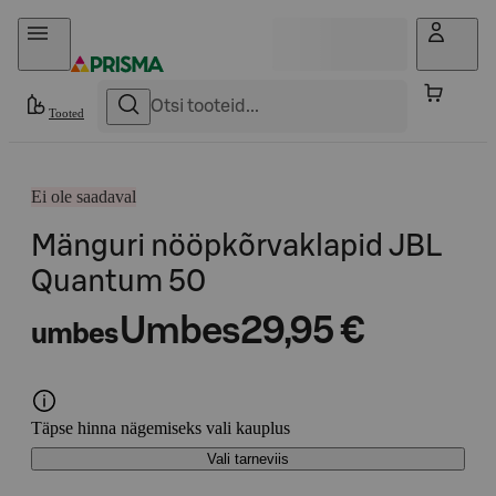
Otse sisu juurde
Tooted
Ei ole saadaval
Mänguri nööpkõrvaklapid JBL
Quantum 50
Umbes
29,95 €
umbes
Täpse hinna nägemiseks vali kauplus
Vali tarneviis