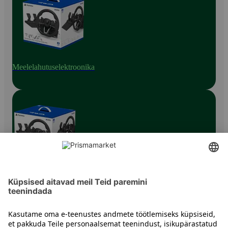
Meelelahutuselektroonika
Mängutarvikud