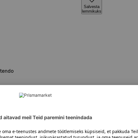
Salvesta
lemmikuks
ntendo