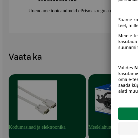
Uuendame tooteandmeid ePrismas regulaarselt. Soovitame 
Vaata ka
Kodumasinad ja elektroonika
Meelelahutuselektroonik