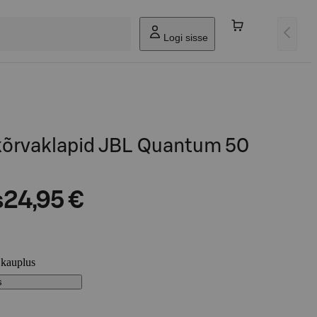
Logi sisse
õrvaklapid JBL Quantum 50
s
24,95 €
 kauplus
s