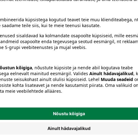
siiski toote koostisosi kontrollida ka pakendilt.
a
Mängutarvikud