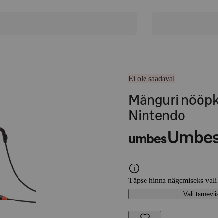
Ei ole saadaval
Mänguri nööpk
Nintendo
Umbe
umbes
Täpse hinna nägemiseks vali
Vali tarnevii