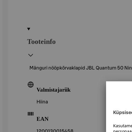
Tooteinfo
Mänguri nööpkõrvaklapid JBL Quantum 50 Ni
Valmistajariik
Hiina
EAN
1200130015458