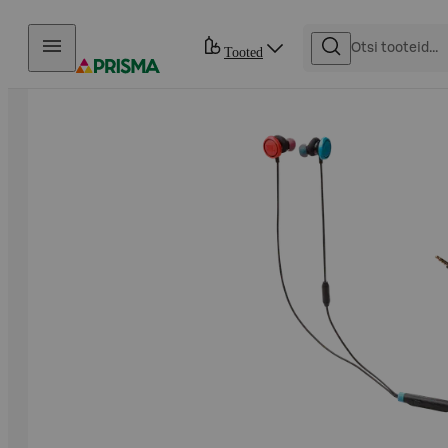
Otse sisu juurde
Tooted