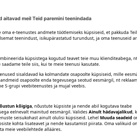
hemoglobiin (seast), säilitusaine E250. Vorstikest ei ole sööd
siiski toote koostisosi kontrollida ka pakendilt.