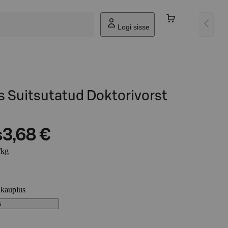
Logi sisse
s Suitsutatud Doktorivorst
s
3,68 €
/kg
 kauplus
s