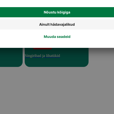
Singiribad ja lihatükid