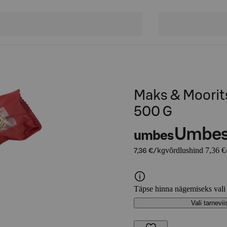
Maks & Moorit
500 G
Umbe
umbes
võrdlushind 7,36 €
7,36 €/kg
Täpse hinna nägemiseks vali
Vali tarnevii