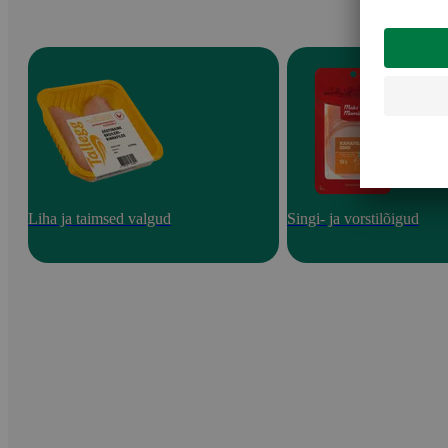
Liha ja taimsed valgud
Singi- ja vorstilõigud