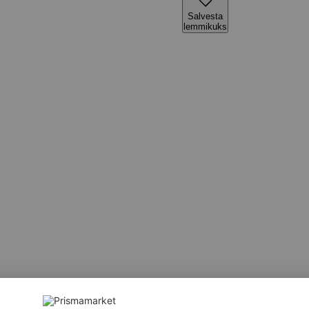
Salvesta
lemmikuks
l, VADAKUPULBER (sh LAKTOOS), taimne kiud, stabilisaatorid E4