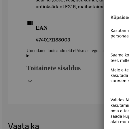
antioksüdant E316, maitsetaimed ja vürtsid, 
EAN
4740171188003
Uuendame tooteandmeid ePrismas regulaarselt. Soovitame 
Toitainete sisaldus
Vaata ka