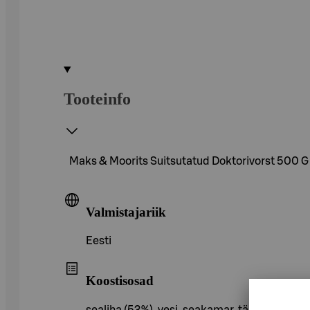
Tooteinfo
Maks & Moorits Suitsutatud Doktorivorst 500 G
Valmistajariik
Eesti
Koostisosad
sealiha (53%), vesi, seakamar, tärklis, soo