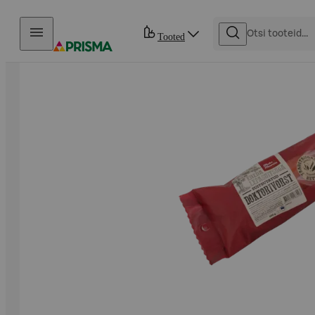
Otse sisu juurde
Tooted