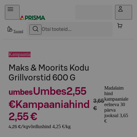
Otse sisu juurde
Tooted
Kampaania
Maks & Moorits Kodu
Grillvorstid 600 G
Madalaim
Umbes
2,55
umbes
hind
kampaaniale
3,65
€
Kampaaniahind
eelneva 30
€
päeva
2,55 €
jooksul 3,65
€
võrdlushind 4,25 €/kg
4,25 €/kg