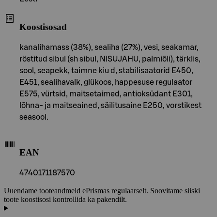
Koostisosad
kanalihamass (38%), sealiha (27%), vesi, seakamar,
röstitud sibul (sh sibul, NISUJAHU, palmiõli), tärklis,
sool, seapekk, taimne kiu d, stabilisaatorid E450,
E451, sealihavalk, glükoos, happesuse regulaator
E575, vürtsid, maitsetaimed, antioksüdant E301,
lõhna- ja maitseained, säilitusaine E250, vorstikest
seasool.
EAN
4740171187570
Uuendame tooteandmeid ePrismas regulaarselt. Soovitame siiski
toote koostisosi kontrollida ka pakendilt.