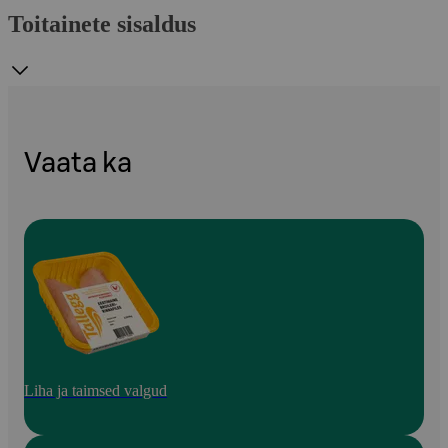
Toitainete sisaldus
Vaata ka
Liha ja taimsed valgud