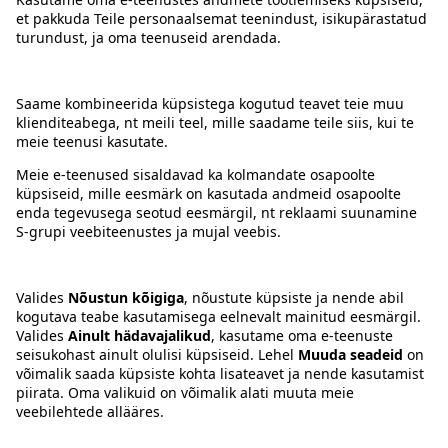
Kontakt
Juhised
Tingimused
Prisma Konto
Keel
:
ET
EN
RU
© 2025, Prisma Peremarket AS. Kõik õigused kaitstud.