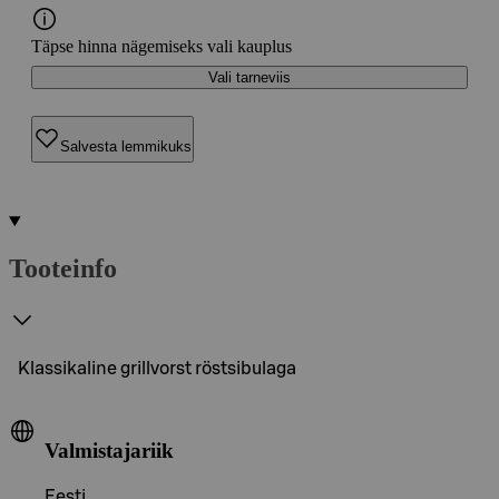
Täpse hinna nägemiseks vali kauplus
Vali tarneviis
Salvesta lemmikuks
Tooteinfo
Klassikaline grillvorst röstsibulaga
Valmistajariik
Eesti