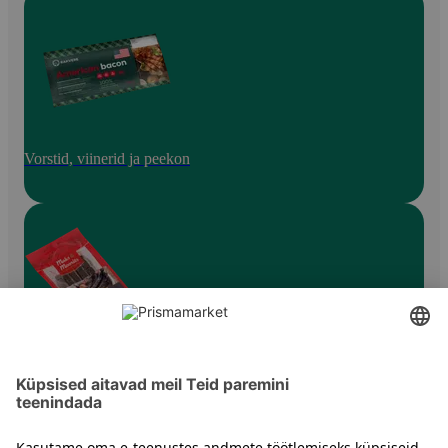
Vorstid, viinerid ja peekon
Grillvorstid