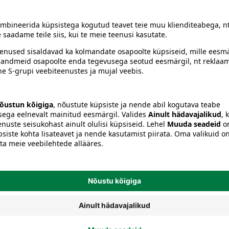
siiski toote koostisosi kontrollida ka pakendilt.
ikud
Puhastuslapid