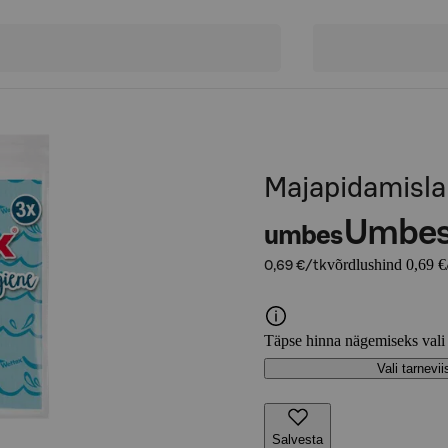
Majapidamisla
Umbe
umbes
võrdlushind 0,69 €
0,69 €/tk
Täpse hinna nägemiseks vali
Vali tarnevii
Salvesta