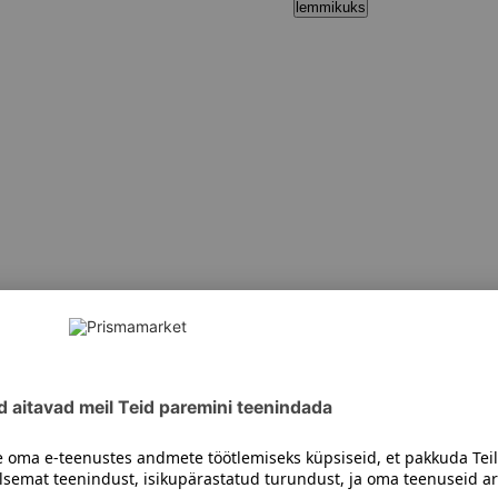
lemmikuks