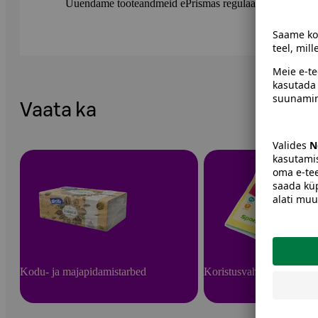
Uuendame tooteandmeid ePrismas regulaarselt. Soovitame 
Vaata ka
Kodu- ja majapidamistarbed
Koristusvahendid ja -tarv