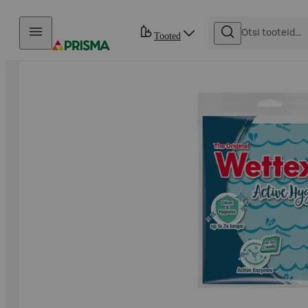
Otse sisu juurde
Tooted