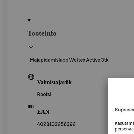
Tooteinfo
Majapidamislapp Wettex Active 3tk
Valmistajariik
Rootsi
EAN
4023103256392