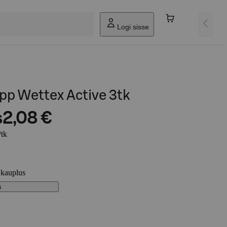
Logi sisse
pp Wettex Active 3tk
s
2,08 €
/tk
 kauplus
s