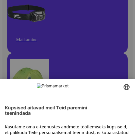
Matkamine
Telgid ja magamiskotid