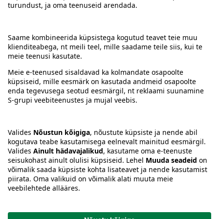
Kontakt
Juhised
Tingimused
Prisma Konto
Keel
:
ET
EN
RU
© 2025, Prisma Peremarket AS. Kõik õigused kaitstud.