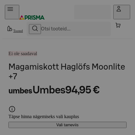
Otse sisu juurde
Tooted
Ei ole saadaval
Magamiskott Haglöfs Moonlite
+7
Umbes
94,95 €
umbes
Täpse hinna nägemiseks vali kauplus
Vali tarneviis