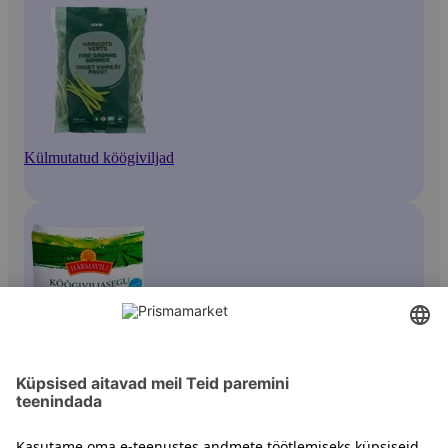
Külmutatud köögiviljad
Köögiviljasegud