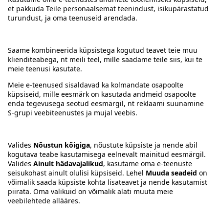
Kontakt
Juhised
Tingimused
Prisma Konto
Keel
:
ET
EN
RU
© 2025, Prisma Peremarket AS. Kõik õigused kaitstud.