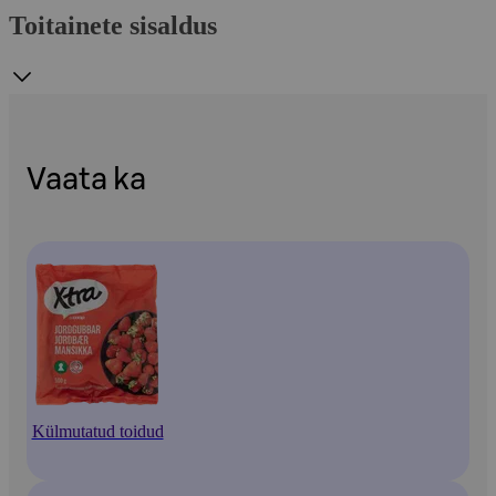
Toitainete sisaldus
Vaata ka
Külmutatud toidud