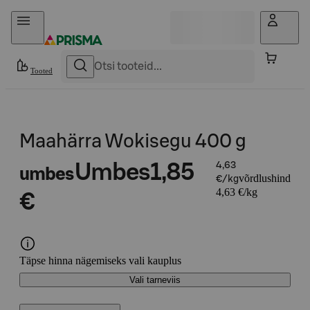
Otse sisu juurde
Tooted
Maahärra Wokisegu 400 g
Umbes
1,85
4,63
umbes
võrdlushind
€/kg
4,63 €/kg
€
Täpse hinna nägemiseks vali kauplus
Vali tarneviis