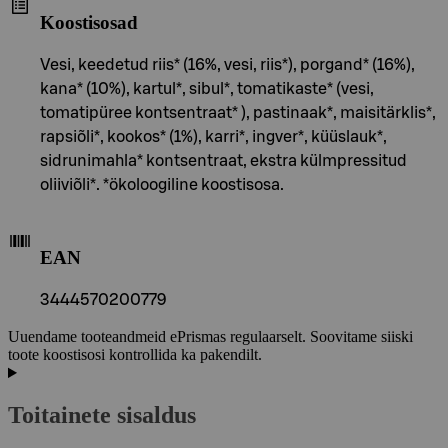
Koostisosad
Vesi, keedetud riis* (16%, vesi, riis*), porgand* (16%),
kana* (10%), kartul*, sibul*, tomatikaste* (vesi,
tomatipüree kontsentraat* ), pastinaak*, maisitärklis*,
rapsiõli*, kookos* (1%), karri*, ingver*, küüslauk*,
sidrunimahla* kontsentraat, ekstra külmpressitud
oliiviõli*. *ökoloogiline koostisosa.
EAN
3444570200779
Uuendame tooteandmeid ePrismas regulaarselt. Soovitame siiski
toote koostisosi kontrollida ka pakendilt.
Toitainete sisaldus