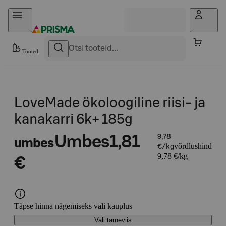
Otse sisu juurde
Tooted
LoveMade ökoloogiline riisi- ja
kanakarri 6k+ 185g
Umbes
1,81
9,78
umbes
võrdlushind
€/kg
9,78 €/kg
€
Täpse hinna nägemiseks vali kauplus
Vali tarneviis