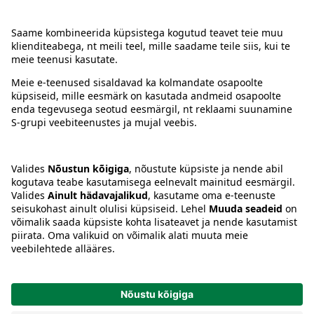
Kontakt
Juhised
Tingimused
Prisma Konto
Keel
:
ET
EN
RU
© 2025, Prisma Peremarket AS. Kõik õigused kaitstud.