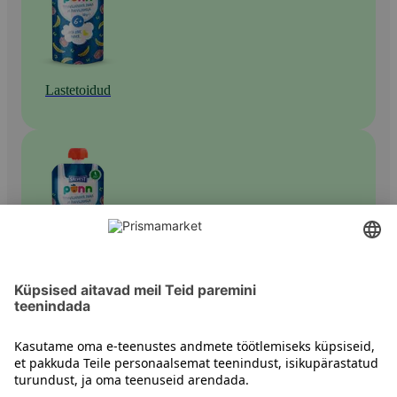
Lastetoidud
5–6 kuu vanusele