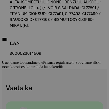
ALFA-ISOMEETÜÜL IONONE • BENZÜÜL ALKOOL •
CITRONELLOL ● [+/- VÕIB SISALDADA: CI 77891 /
TITANIUM DIOKSÜD • CI 77491, CI 77492, CI 77499 /
RAUDOKSID • CI 77163 / BISMUTI OXYKLORIID •
MIKA]. (F.I.
EAN
3600523614509
Uuendame tooteandmeid ePrismas regulaarselt. Soovitame siiski
toote koostisosi kontrollida ka pakendilt.
Vaata ka