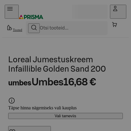
Otse sisu juurde
Tooted
Loreal Jumestuskreem
Infaillible Golden Sand 200
Umbes
16,68 €
umbes
Täpse hinna nägemiseks vali kauplus
Vali tarneviis