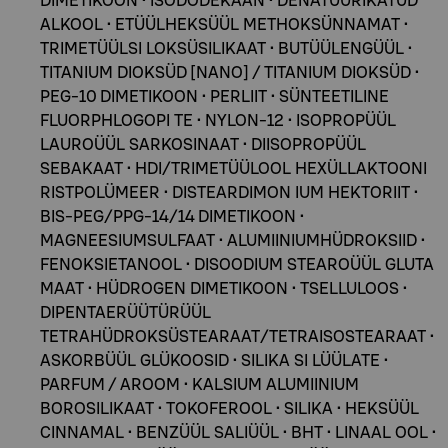
DIMETIKOON • ISODODEKAAN • DENATUURIKATUD
ALKOOL • ETÜÜLHEKSÜÜL METHOKSÜNNAMAT •
TRIMETÜÜLSI LOKSÜSILIKAAT • BUTÜÜLENGÜÜL •
TITANIUM DIOKSÜD [NANO] / TITANIUM DIOKSÜD •
PEG-10 DIMETIKOON • PERLIIT • SÜNTEETILINE
FLUORPHLOGOPI TE • NYLON-12 • ISOPROPÜÜL
LAUROÜÜL SARKOSINAAT • DIISOPROPÜÜL
SEBAKAAT • HDI/TRIMETÜÜLOOL HEXÜLLAKTOONI
RISTPOLÜMEER • DISTEARDIMON IUM HEKTORIIT •
BIS-PEG/PPG-14/14 DIMETIKOON •
MAGNEESIUMSULFAAT • ALUMIINIUMHÜDROKSIID •
FENOKSIETANOOL • DISOODIUM STEAROÜÜL GLUTA
MAAT • HÜDROGEN DIMETIKOON • TSELLULOOS •
DIPENTAERÜÜTÜRÜÜL
TETRAHÜDROKSÜSTEARAAT/TETRAISOSTEARAAT •
ASKORBÜÜL GLÜKOOSID • SILIKA SI LÜÜLATE •
PARFUM / AROOM • KALSIUM ALUMIINIUM
BOROSILIKAAT • TOKOFEROOL • SILIKA • HEKSÜÜL
CINNAMAL • BENZÜÜL SALIÜÜL • BHT • LINAAL OOL •