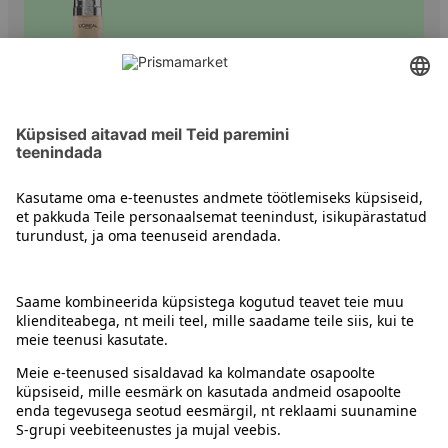
Meigikreemid
Kontakt
Juhised
Tingimused