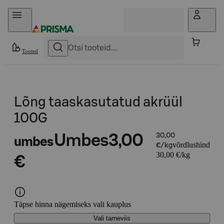
Otse sisu juurde
Tooted
Lõng taaskasutatud akrüül
100G
Umbes
3,00
30,00
umbes
võrdlushind
€/kg
30,00 €/kg
€
Täpse hinna nägemiseks vali kauplus
Vali tarneviis