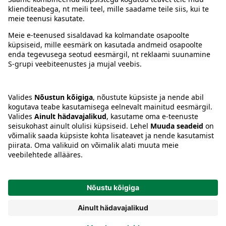
Juhised
Tingimused
Prisma Konto
Keel
:
ET
EN
RU
© 2025, Prisma Peremarket AS. Kõik õigused kaitstud.