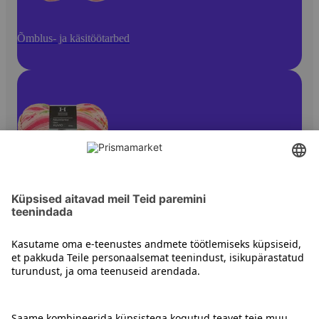
Õmblus- ja käsitöötarbed
Käsitöölõngad
Kontakt