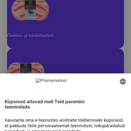
Õmblus- ja käsitöötarbed
Käsitöölõngad