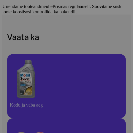
Uuendame tooteandmeid ePrismas regulaarselt. Soovitame siiski
toote koostisosi kontrollida ka pakendilt.
Vaata ka
Kodu ja vaba aeg