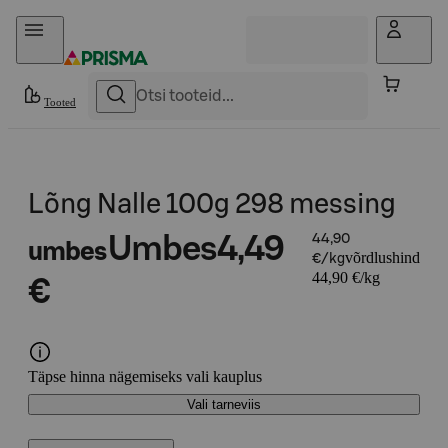
Otse sisu juurde
Tooted
Lõng Nalle 100g 298 messing
Umbes
4,49
44,90
umbes
võrdlushind
€/kg
44,90 €/kg
€
Täpse hinna nägemiseks vali kauplus
Vali tarneviis