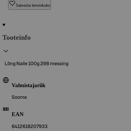
Salvesta lemmikuks
Tooteinfo
Lõng Nalle 100g 298 messing
Valmistajariik
Soome
EAN
6412618207933