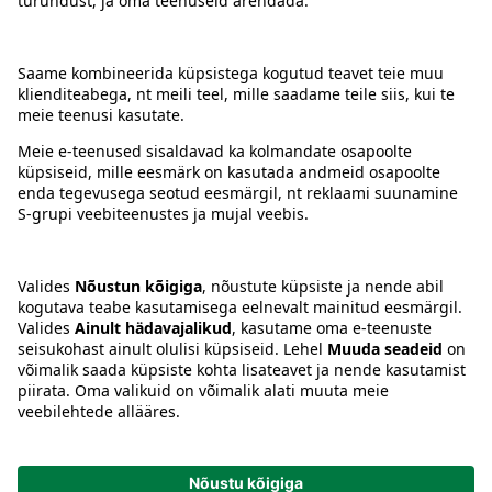
Kontakt
Juhised
Tingimused
Prisma Konto
Keel
:
ET
EN
RU
© 2025, Prisma Peremarket AS. Kõik õigused kaitstud.