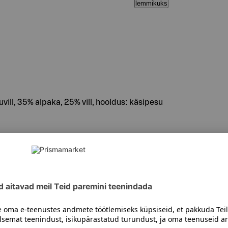
lemmikuks
ill, 35% alpaka, 25% vill, hooldus: käsipesu