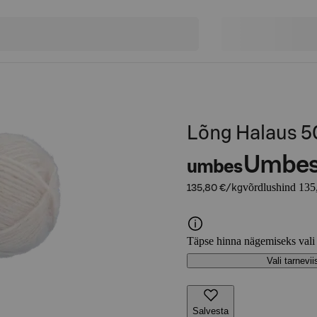
Lõng Halaus 5
Umbe
umbes
võrdlushind 135
135,80 €/kg
Täpse hinna nägemiseks vali
Vali tarnevii
Salvesta