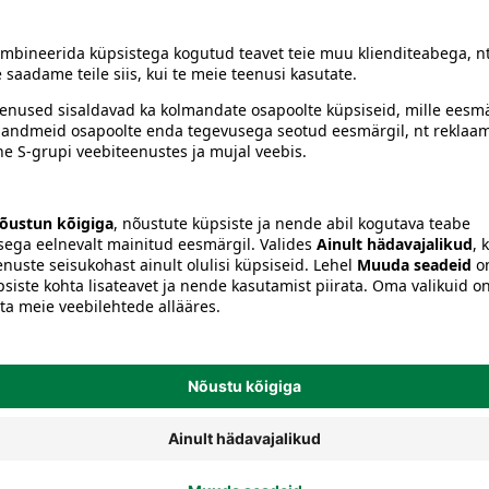
siiski toote koostisosi kontrollida ka pakendilt.
Käsitöölõngad