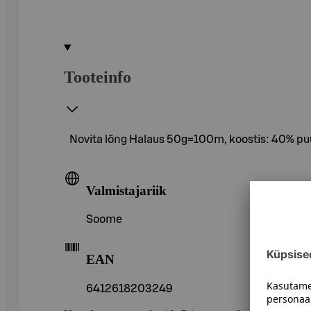
Tooteinfo
Novita lõng Halaus 50g=100m, koostis: 40% puuv
Valmistajariik
Soome
EAN
6412618203249