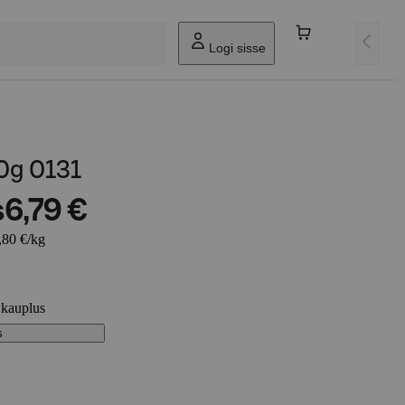
Logi sisse
0g 0131
s
6,79 €
,80 €/kg
 kauplus
s