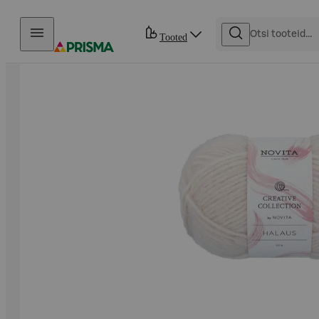
Otse sisu juurde
Tooted