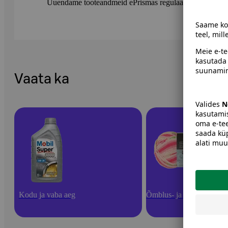
Uuendame tooteandmeid ePrismas regulaarselt. Soovitame 
Vaata ka
Kodu ja vaba aeg
Õmblus- ja käsitöötarbed