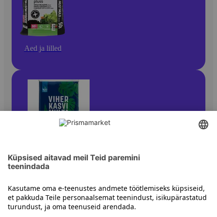
Aed ja lilled
Lillehooldustooted ja -tarvikud