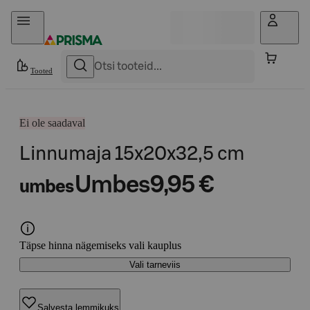
Otse sisu juurde
Tooted
Ei ole saadaval
Linnumaja 15x20x32,5 cm
Umbes
9,95 €
umbes
Täpse hinna nägemiseks vali kauplus
Vali tarneviis
Salvesta lemmikuks