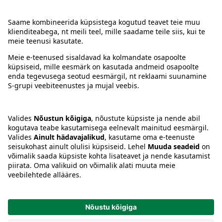
Kontakt
Juhised
Tingimused
Prisma Konto
Keel
:
ET
EN
RU
© 2025, Prisma Peremarket AS. Kõik õigused kaitstud.