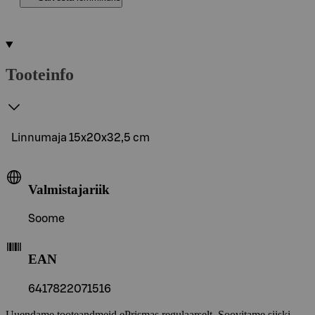
Tooteinfo
Linnumaja 15x20x32,5 cm
Valmistajariik
Soome
EAN
6417822071516
Uuendame tooteandmeid ePrismas regulaarselt. Soovitame siiski