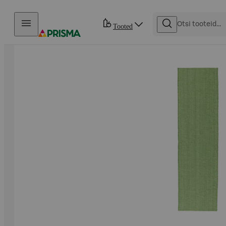
Otse sisu juurde
Tooted