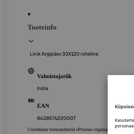
Tooteinfo
Linik Argipäev 33X120 roheline
Valmistajariik
India
EAN
6438574220007
Uuendame tooteandmeid ePrismas regulaarselt. Soovitame 