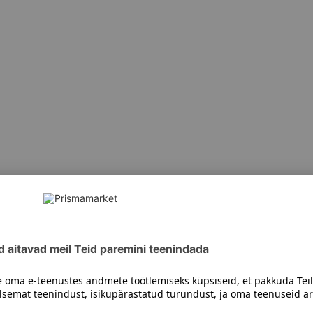
siiski toote koostisosi kontrollida ka pakendilt.