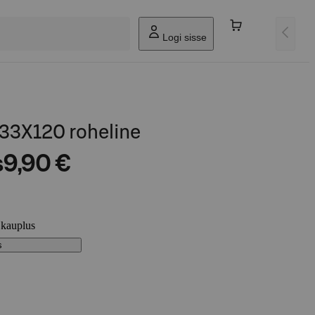
Logi sisse
 33X120 roheline
s
9,90 €
 kauplus
s