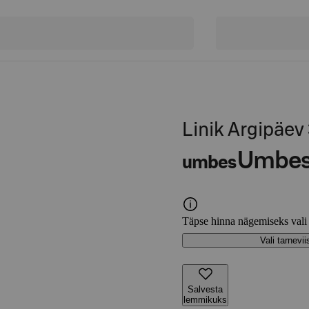
Linik Argipäev
Umbe
umbes
Täpse hinna nägemiseks vali
Vali tarnevii
Salvesta
lemmikuks