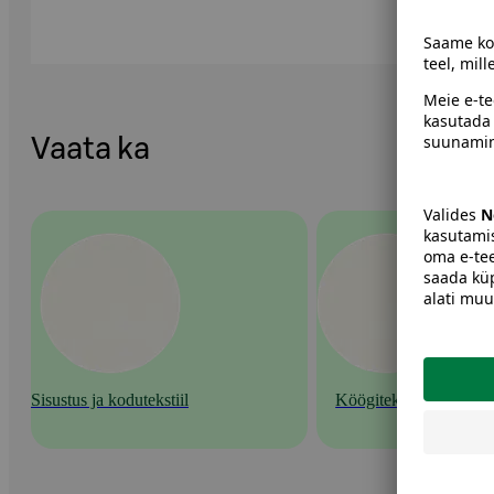
Vaata ka
Sisustus ja kodutekstiil
Köögitekstiilid