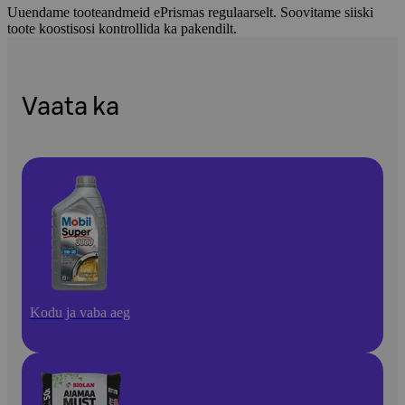
Uuendame tooteandmeid ePrismas regulaarselt. Soovitame siiski
toote koostisosi kontrollida ka pakendilt.
Vaata ka
Kodu ja vaba aeg