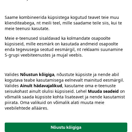
Kontakt
Juhised
Tingimused
Prisma Konto
Keel
:
ET
EN
RU
© 2025, Prisma Peremarket AS. Kõik õigused kaitstud.