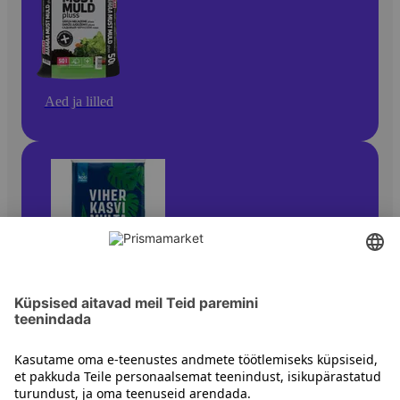
Aed ja lilled
Lillehooldustooted ja -tarvikud