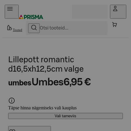
Otse sisu juurde
Tooted
Lillepott romantic
d16,5xh12,5cm valge
Umbes
6,95 €
umbes
Täpse hinna nägemiseks vali kauplus
Vali tarneviis