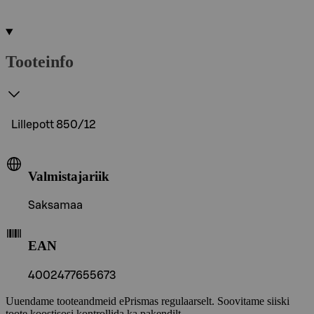
Tooteinfo
Lillepott 850/12
Valmistajariik
Saksamaa
EAN
4002477655673
Uuendame tooteandmeid ePrismas regulaarselt. Soovitame siiski
toote koostisosi kontrollida ka pakendilt.