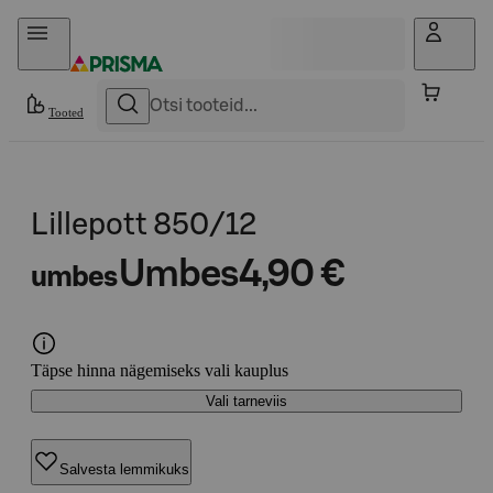
Otse sisu juurde
Tooted
Lillepott 850/12
Umbes
4,90 €
umbes
Täpse hinna nägemiseks vali kauplus
Vali tarneviis
Salvesta lemmikuks