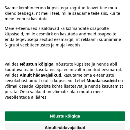
Juhised
Tingimused
Prisma Konto
Keel
:
ET
EN
RU
© 2025, Prisma Peremarket AS. Kõik õigused kaitstud.