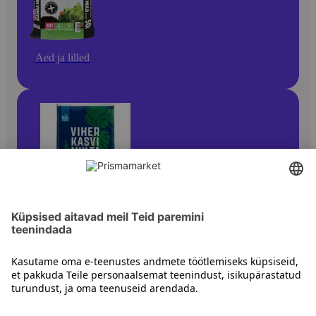
Aed ja lilled
Lillehooldustooted ja -tarvikud
Kontakt