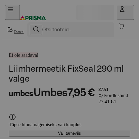
Otse sisu juurde
Tooted
Ei ole saadaval
Liimhermeetik FixSeal 290 ml
valge
Umbes
7,95 €
27,41
umbes
võrdlushind
€/l
27,41 €/l
Täpse hinna nägemiseks vali kauplus
Vali tarneviis