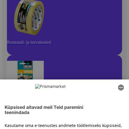
Remondi- ja turvatooted
Liimid