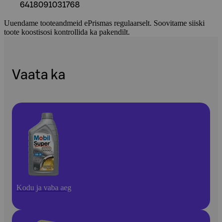
6418091031768
Uuendame tooteandmeid ePrismas regulaarselt. Soovitame siiski
toote koostisosi kontrollida ka pakendilt.
Vaata ka
Kodu ja vaba aeg