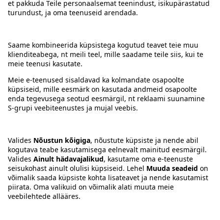
Kontakt
Juhised
Tingimused
Prisma Konto
Keel
:
ET
EN
RU
© 2025, Prisma Peremarket AS. Kõik õigused kaitstud.