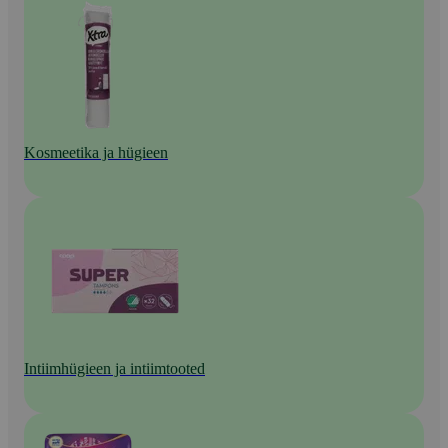
Kosmeetika ja hügieen
Intiimhügieen ja intiimtooted