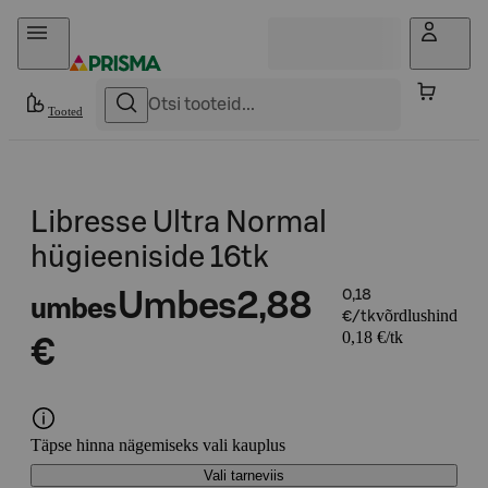
Otse sisu juurde
Tooted
Libresse Ultra Normal
hügieeniside 16tk
Umbes
2,88
0,18
umbes
võrdlushind
€/tk
0,18 €/tk
€
Täpse hinna nägemiseks vali kauplus
Vali tarneviis