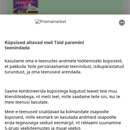
Sidemed
Kontakt
Juhised
Tingimused