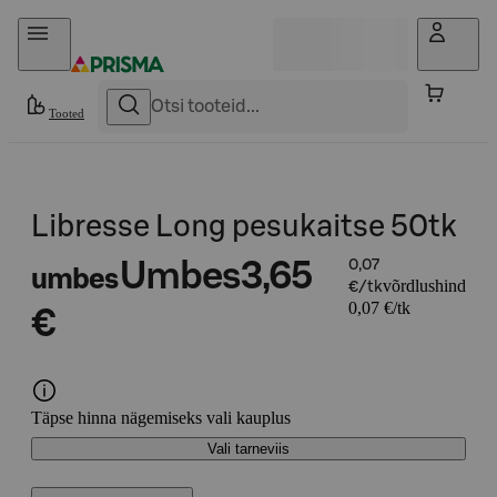
Otse sisu juurde
Tooted
Libresse Long pesukaitse 50tk
Umbes
3,65
0,07
umbes
võrdlushind
€/tk
0,07 €/tk
€
Täpse hinna nägemiseks vali kauplus
Vali tarneviis