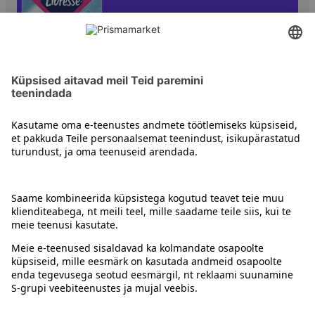
Pesukaitsed
Kontakt
Juhised
Tingimused
Prisma Konto