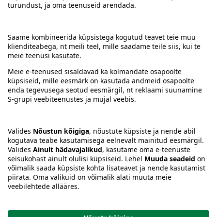
Kontakt
Juhised
Tingimused
Prisma Konto
Keel
:
ET
EN
RU
© 2025, Prisma Peremarket AS. Kõik õigused kaitstud.