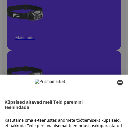
Matkamine
Matkavalgustid