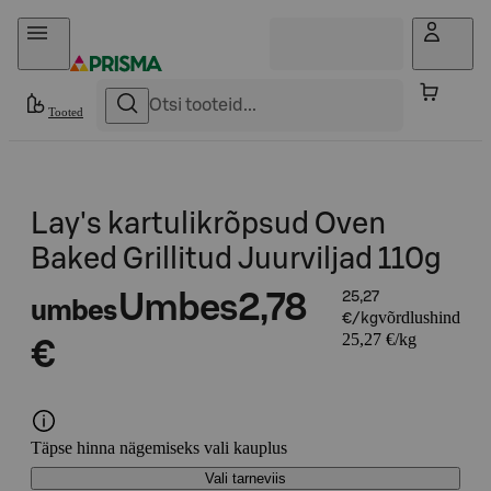
Otse sisu juurde
Tooted
Lay's kartulikrõpsud Oven
Baked Grillitud Juurviljad 110g
Umbes
2,78
25,27
umbes
võrdlushind
€/kg
25,27 €/kg
€
Täpse hinna nägemiseks vali kauplus
Vali tarneviis