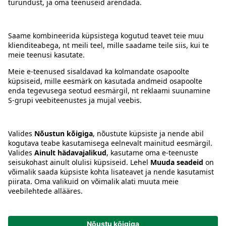
Kontakt
Juhised
Tingimused
Prisma Konto
Keel
:
ET
EN
RU
© 2025, Prisma Peremarket AS. Kõik õigused kaitstud.