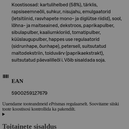
Koostisosad: kartulihelbed (58%), tärklis,
rapsiseemneõli, suhkur, nisujahu, emulgaatorid
(letsitiinid, rasvhapete mono- ja diglütse riidid), sool,
lõhna- ja maitseained, dekstroos, paprikapulber,
sibulapulber, kaaliumkloriid, tomatipulber,
küüslaugupulber, happes use regulaatorid
(sidrunhape, õunhape), petersell, suitsutatud
maltodekstriin, toiduvärv (paprikaekstrakt),
suitsutatud päevalilleõl i. Võib sisaldada soja.
EAN
5900259127679
Uuendame tooteandmeid ePrismas regulaarselt. Soovitame siiski
toote koostisosi kontrollida ka pakendilt.
Toitainete sisaldus