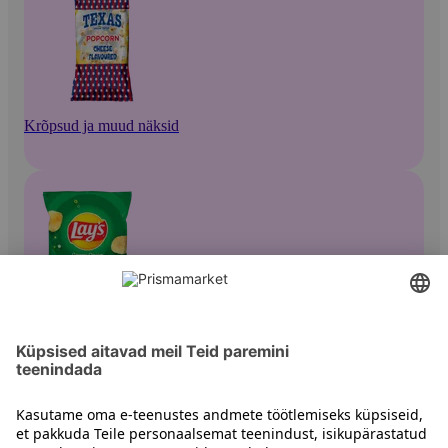
Krõpsud ja muud näksid
Kartulikrõpsud