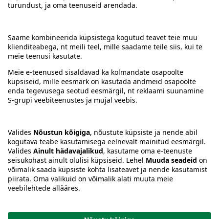
Kontakt
Juhised
Tingimused
Prisma Konto
Keel
:
ET
EN
RU
© 2025, Prisma Peremarket AS. Kõik õigused kaitstud.