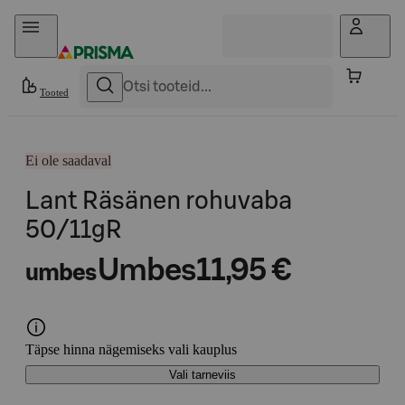
Otse sisu juurde
Tooted
Ei ole saadaval
Lant Räsänen rohuvaba
50/11gR
Umbes
11,95 €
umbes
Täpse hinna nägemiseks vali kauplus
Vali tarneviis