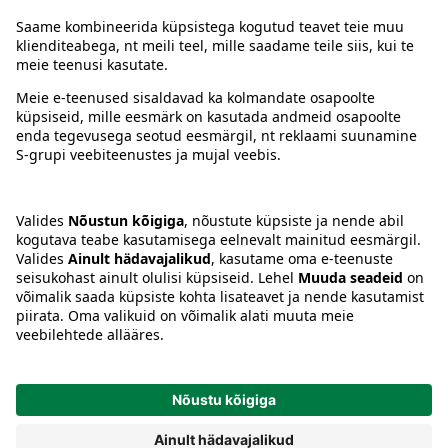
Juhised
Tingimused
Prisma Konto
Keel
:
ET
EN
RU
© 2025, Prisma Peremarket AS. Kõik õigused kaitstud.