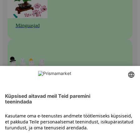
Mänguasjad
Pehmed mänguasjad
Kontakt