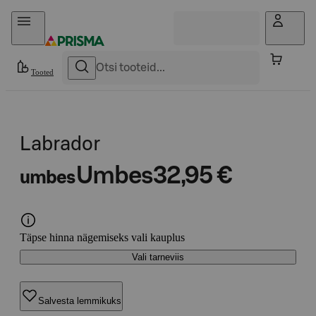
Otse sisu juurde
Tooted
Labrador
Umbes
32,95 €
umbes
Täpse hinna nägemiseks vali kauplus
Vali tarneviis
Salvesta lemmikuks