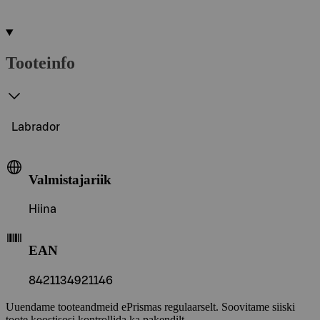
Tooteinfo
Labrador
Valmistajariik
Hiina
EAN
8421134921146
Uuendame tooteandmeid ePrismas regulaarselt. Soovitame siiski
toote koostisosi kontrollida ka pakendilt.