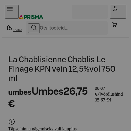
Otse sisu juurde
Tooted
La Chablisienne Chablis Le
Finage KPN vein 12,5%vol 750
ml
Umbes
26,75
35,67
umbes
võrdlushind
€/l
35,67 €/l
€
Täpse hinna nägemiseks vali kauplus