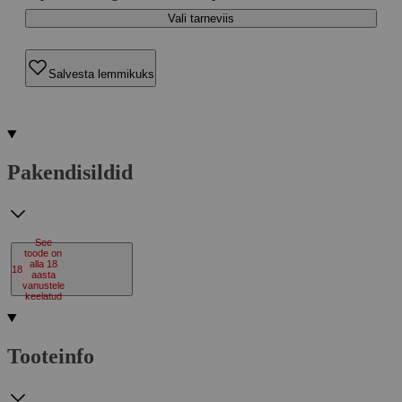
Vali tarneviis
Salvesta lemmikuks
Pakendisildid
See
toode on
alla 18
18
aasta
vanustele
keelatud
Tooteinfo