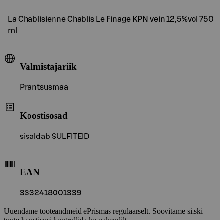
La Chablisienne Chablis Le Finage KPN vein 12,5%vol 750
ml
Valmistajariik
Prantsusmaa
Koostisosad
sisaldab SULFITEID
EAN
3332418001339
Uuendame tooteandmeid ePrismas regulaarselt. Soovitame siiski
toote koostisosi kontrollida ka pakendilt.