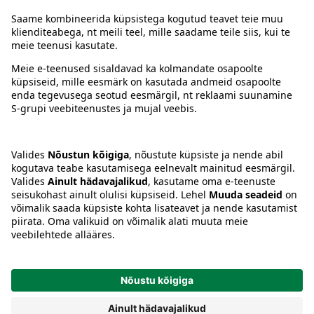
Juhised
Tingimused
Prisma Konto
Keel
:
ET
EN
RU
© 2025, Prisma Peremarket AS. Kõik õigused kaitstud.