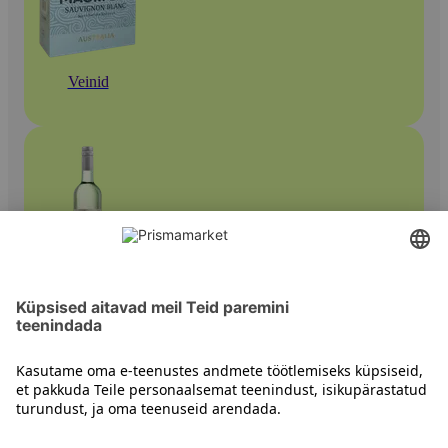
Veinid
Valged veinid
Kontakt