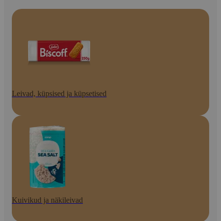
Leivad, küpsised ja küpsetised
Kuivikud ja näkileivad