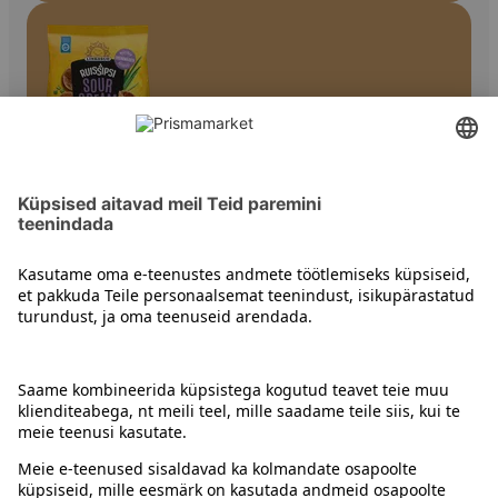
Näkileivad
Kontakt
Juhised