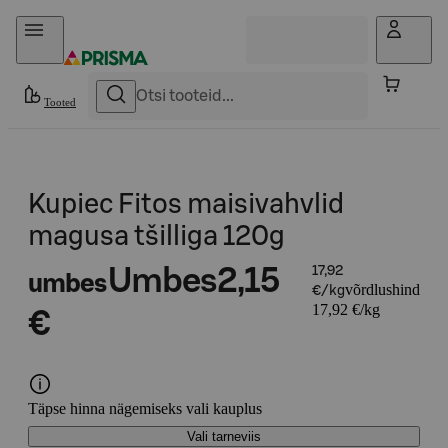
Otse sisu juurde
Tooted
Kupiec Fitos maisivahvlid
magusa tšilliga 120g
Umbes
2,15
17,92
umbes
võrdlushind
€/kg
17,92 €/kg
€
Täpse hinna nägemiseks vali kauplus
Vali tarneviis