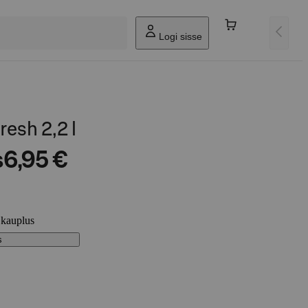
Logi sisse
resh 2,2 l
s
6,95 €
 kauplus
s