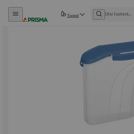
Otse sisu juurde
Tooted