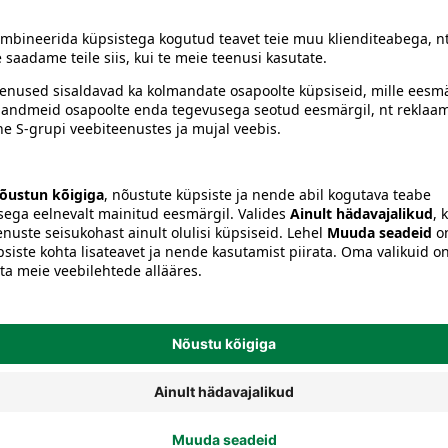
hendid
Säilituskarbid ja -purgid