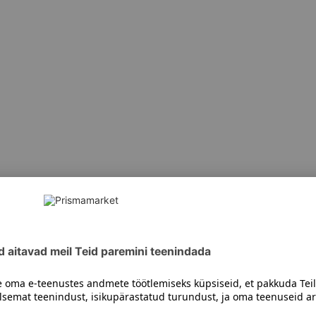
siiski toote koostisosi kontrollida ka pakendilt.