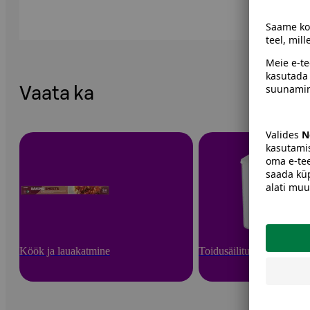
Vaata ka
Köök ja lauakatmine
Toidusäilitusnõud ja -va