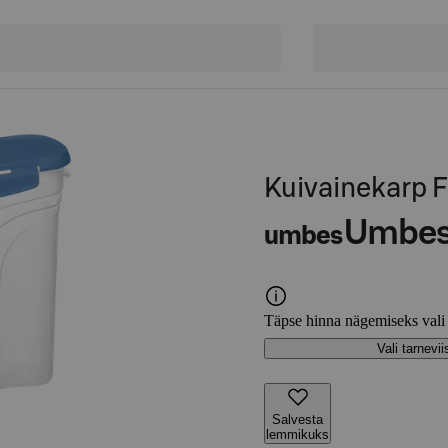
Kuivainekarp F
Umbe
umbes
Täpse hinna nägemiseks vali
Vali tarnevii
Salvesta
lemmikuks