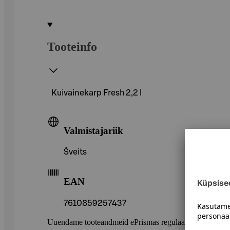
Tooteinfo
Kuivainekarp Fresh 2,2 l
Valmistajariik
Šveits
EAN
7610859257437
Uuendame tooteandmeid ePrismas regulaarselt. Soovitame 