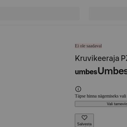
Ei ole saadaval
Kruvikeeraja
Umbe
umbes
Täpse hinna nägemiseks vali
Vali tarnevii
Salvesta