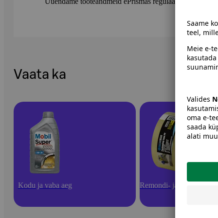
Uuendame tooteandmeid ePrismas regulaarselt. Soovitame 
Vaata ka
Kodu ja vaba aeg
Remondi- ja turvatooted