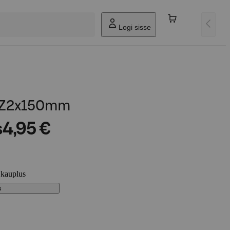
Logi sisse
 PZ2x150mm
s
4,95 €
 kauplus
s