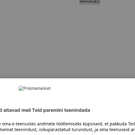
lemmikuks