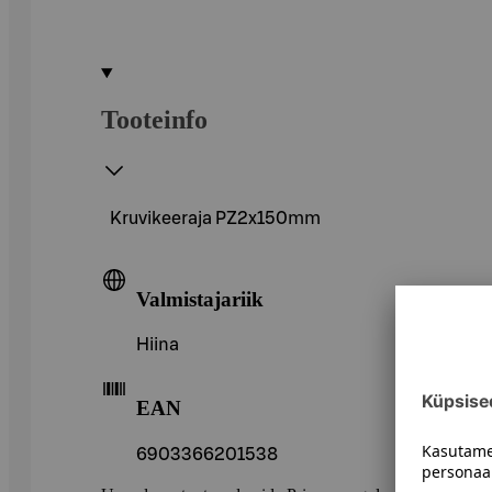
Tooteinfo
Kruvikeeraja PZ2x150mm
Valmistajariik
Hiina
EAN
6903366201538