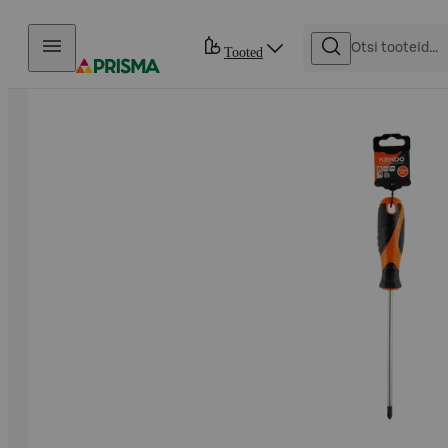
Otse sisu juurde
Tooted