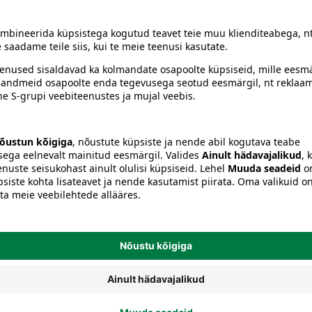
siiski toote koostisosi kontrollida ka pakendilt.
Käsitööriistad