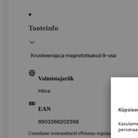
Tooteinfo
Kruvikeeraja ja magnetotsakud 9-osa
Valmistajariik
Hiina
EAN
6903366202368
Uuendame tooteandmeid ePrismas regulaarselt. Soovitame 