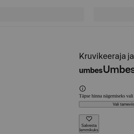
Kruvikeeraja 
Umbe
umbes
Täpse hinna nägemiseks vali
Vali tarnevii
Salvesta
lemmikuks