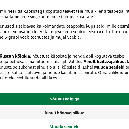
Käsitööriistad