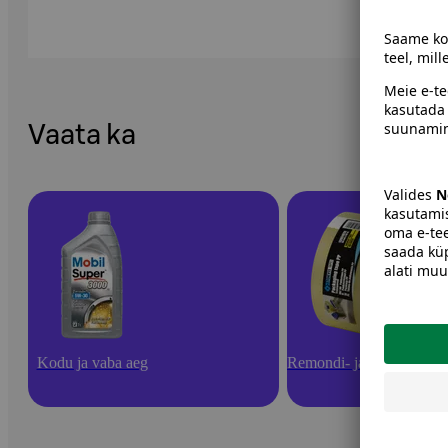
Vaata ka
Kodu ja vaba aeg
Remondi- ja turvatooted