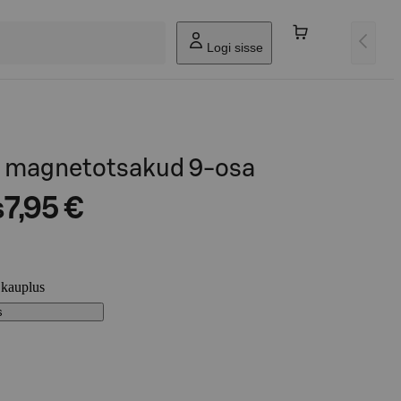
Logi sisse
ja magnetotsakud 9-osa
s
7,95 €
 kauplus
s