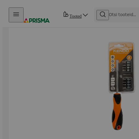
Otse sisu juurde
Tooted