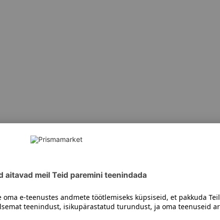
siiski toote koostisosi kontrollida ka pakendilt.