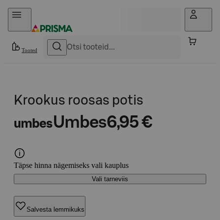
Otse sisu juurde
Tooted
Krookus roosas potis
Umbes
6,95 €
umbes
Täpse hinna nägemiseks vali kauplus
Vali tarneviis
Salvesta lemmikuks