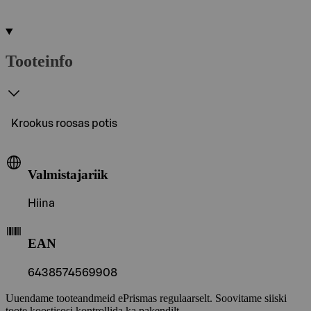
Tooteinfo
Krookus roosas potis
Valmistajariik
Hiina
EAN
6438574569908
Uuendame tooteandmeid ePrismas regulaarselt. Soovitame siiski
toote koostisosi kontrollida ka pakendilt.