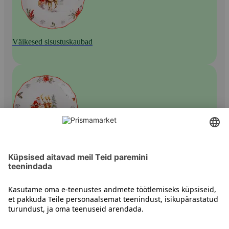
Väikesed sisustuskaubad
Muud sisustustooted
Kontakt