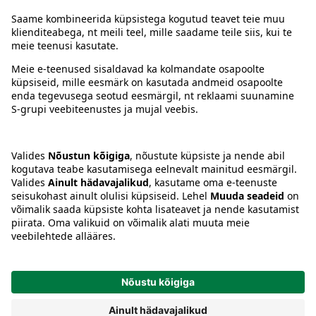
Juhised
Tingimused
Prisma Konto
Keel
:
ET
EN
RU
© 2025, Prisma Peremarket AS. Kõik õigused kaitstud.