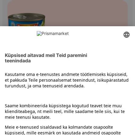
Kalakonservid
Kontakt
Juhised