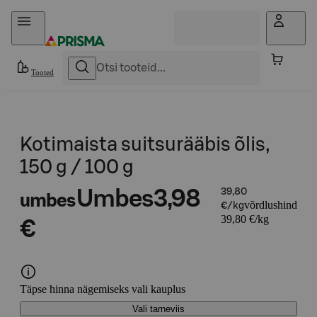
Otse sisu juurde
Tooted
Kotimaista suitsurääbis õlis,
150 g / 100 g
Umbes
3,98
39,80
umbes
võrdlushind
€/kg
39,80 €/kg
€
Täpse hinna nägemiseks vali kauplus
Vali tarneviis