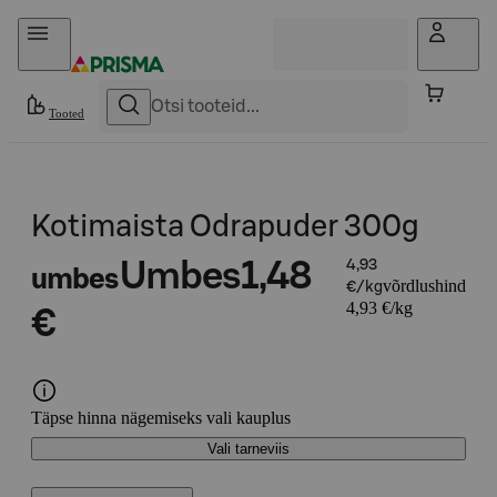
Otse sisu juurde
Tooted
Kotimaista Odrapuder 300g
Umbes
1,48
4,93
umbes
võrdlushind
€/kg
4,93 €/kg
€
Täpse hinna nägemiseks vali kauplus
Vali tarneviis