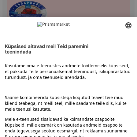
Pudrud ja püreesupid
Kontakt
Juhised
Tingimused