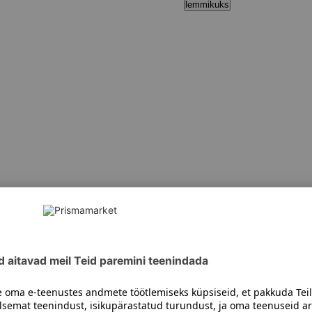
lemmikuks
a 21%), vesi, sool, vürtsid.