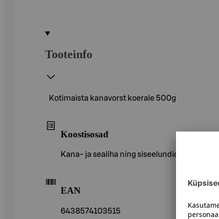
Tooteinfo
Kotimaista kanavorst koerale 500g
Koostisosad
Kana- ja sealiha ning siseelundid 79% (kanalih
EAN
6438574103515