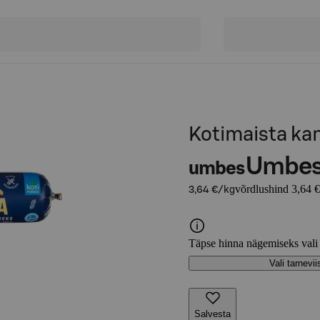
Kotimaista ka
Umbe
umbes
võrdlushind 3,64 
3,64 €/kg
Täpse hinna nägemiseks vali
Vali tarnevii
Salvesta