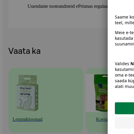
Uuendame tooteandmeid ePrismas regulaarselt. Soovitame 
Vaata ka
Lemmikloomad
Koeratoit