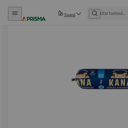
Otse sisu juurde
Tooted