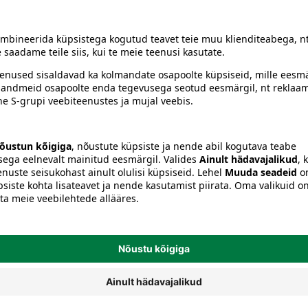
siiski toote koostisosi kontrollida ka pakendilt.
Külmutatud koeratoit