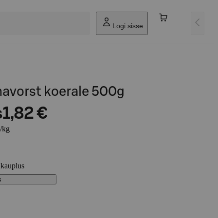
Logi sisse
navorst koerale 500g
s
1,82 €
€/kg
 kauplus
s