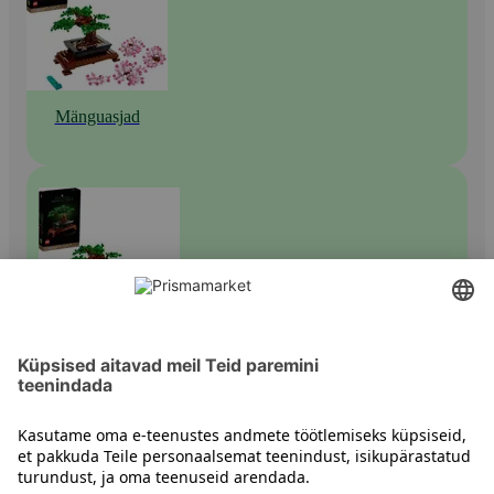
Mänguasjad
Muud ehituskomplektid