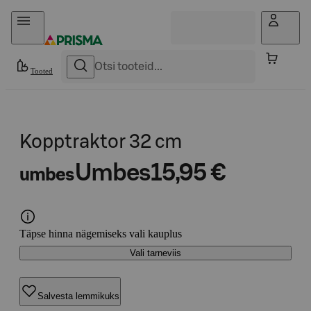
Otse sisu juurde
Tooted
Kopptraktor 32 cm
Umbes
15,95 €
umbes
Täpse hinna nägemiseks vali kauplus
Vali tarneviis
Salvesta lemmikuks