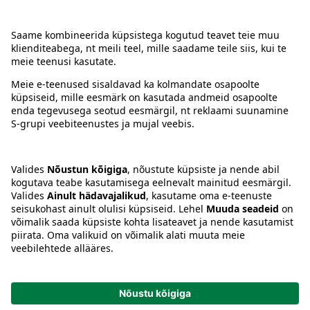
Kontakt
Juhised
Tingimused
Prisma Konto
Keel
:
ET
EN
RU
© 2025, Prisma Peremarket AS. Kõik õigused kaitstud.