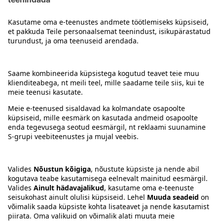
Kontakt
Juhised
Tingimused
Prisma Konto
Keel
:
ET
EN
RU