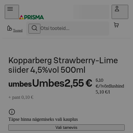
Otse sisu juurde
Tooted
Kopparberg Strawberry-Lime
siider 4,5%vol 500ml
Umbes
2,55 €
5,10
umbes
võrdlushind
€/l
5,10 €/l
+ pant 0,10 €
Täpse hinna nägemiseks vali kauplus
Vali tarneviis