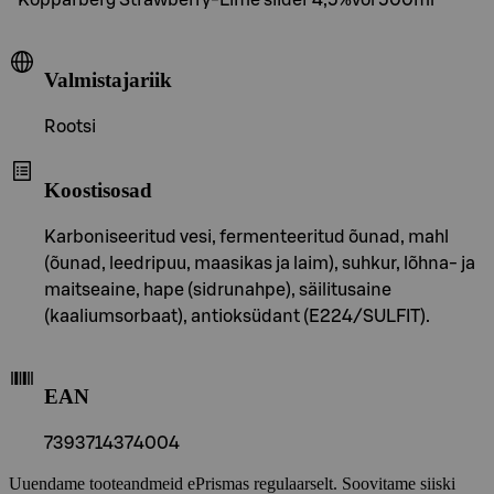
Valmistajariik
Rootsi
Koostisosad
Karboniseeritud vesi, fermenteeritud õunad, mahl
(õunad, leedripuu, maasikas ja laim), suhkur, lõhna- ja
maitseaine, hape (sidrunahpe), säilitusaine
(kaaliumsorbaat), antioksüdant (E224/SULFIT).
EAN
7393714374004
Uuendame tooteandmeid ePrismas regulaarselt. Soovitame siiski