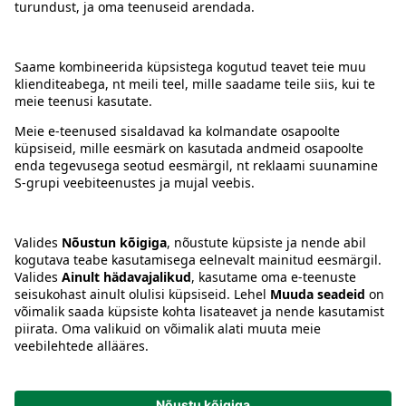
Kontakt
Juhised
Tingimused
Prisma Konto
Keel
:
ET
EN
RU
© 2025, Prisma Peremarket AS. Kõik õigused kaitstud.