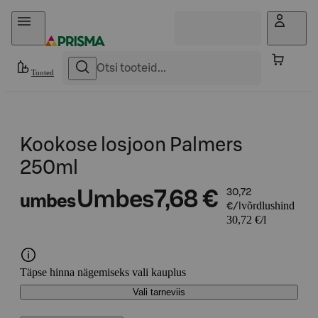
Otse sisu juurde
Tooted
Kookose losjoon Palmers
250ml
Umbes
7,68 €
30,72
umbes
võrdlushind
€/l
30,72 €/l
Täpse hinna nägemiseks vali kauplus
Vali tarneviis