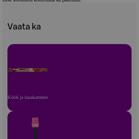
Vaata ka
Köök ja lauakatmine