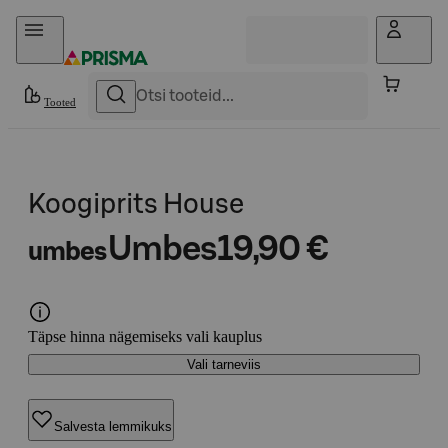
Otse sisu juurde
Tooted
Koogiprits House
Umbes
19,90 €
umbes
Täpse hinna nägemiseks vali kauplus
Vali tarneviis
Salvesta lemmikuks