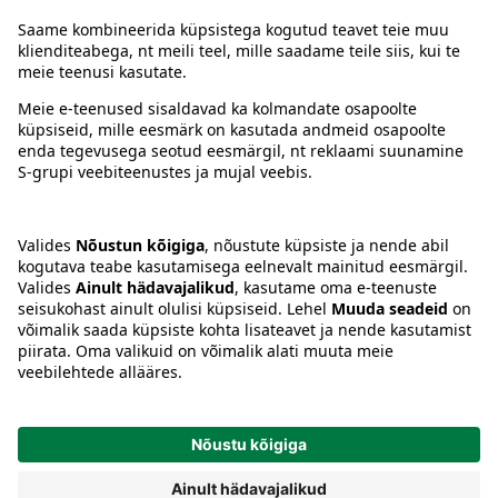
Juhised
Tingimused
Prisma Konto
Keel
:
ET
EN
RU
© 2025, Prisma Peremarket AS. Kõik õigused kaitstud.