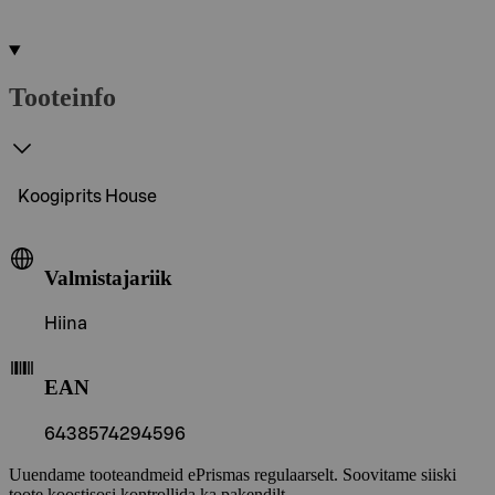
Tooteinfo
Koogiprits House
Valmistajariik
Hiina
EAN
6438574294596
Uuendame tooteandmeid ePrismas regulaarselt. Soovitame siiski
toote koostisosi kontrollida ka pakendilt.