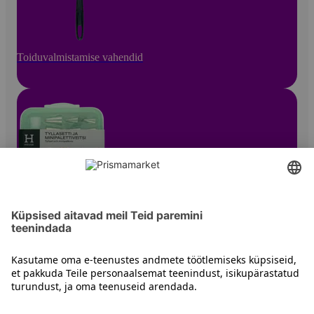
Toiduvalmistamise vahendid
Küpsetusvahendid
Kontakt