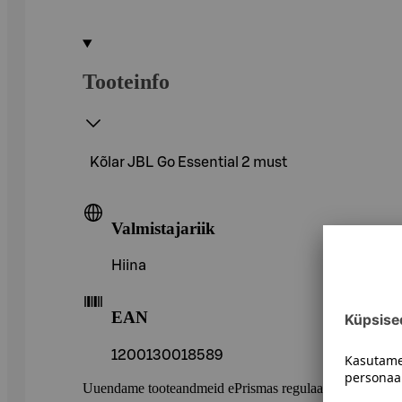
Tooteinfo
Kõlar JBL Go Essential 2 must
Valmistajariik
Hiina
EAN
1200130018589
Uuendame tooteandmeid ePrismas regulaarselt. Soovitame 