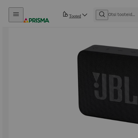
Otse sisu juurde
Tooted