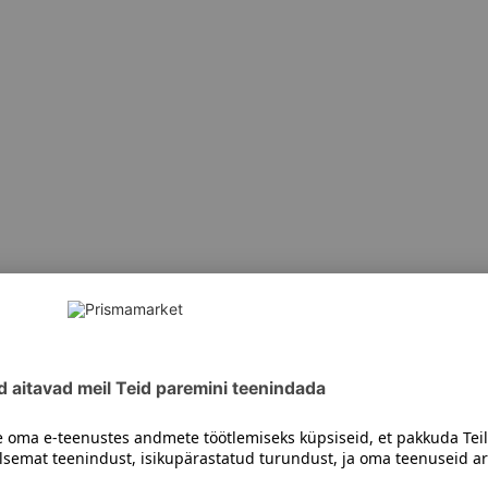
siiski toote koostisosi kontrollida ka pakendilt.