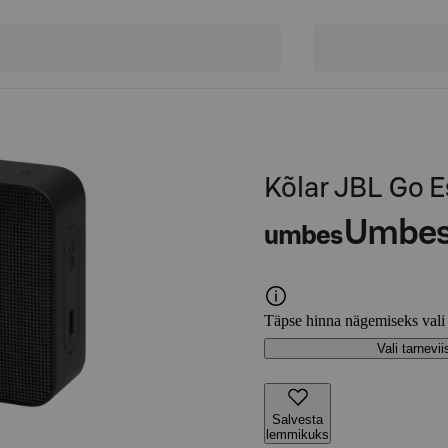
Kõlar JBL Go E
Umbe
umbes
Täpse hinna nägemiseks vali
Vali tarnevii
Salvesta
lemmikuks