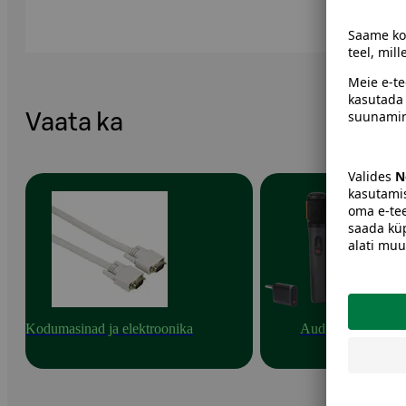
Vaata ka
Kodumasinad ja elektroonika
Audio