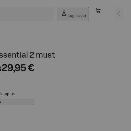
Logi sisse
ssential 2 must
s
29,95 €
 kauplus
s