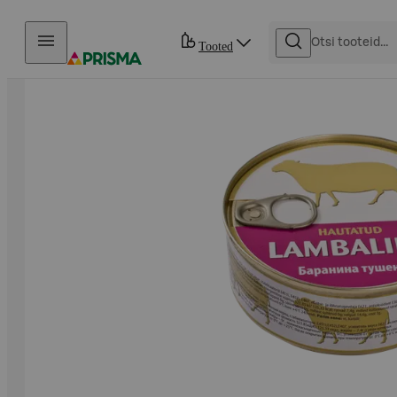
Otse sisu juurde
Tooted