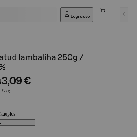
Logi sisse
atud lambaliha 250g /
5%
s
3,09 €
 €/kg
 kauplus
s