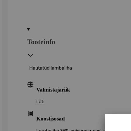
Tooteinfo
Hautatud lambaliha
Valmistajariik
Läti
Koostisosad
Lambaliha 75%, veiserasv, vesi, sool, must p