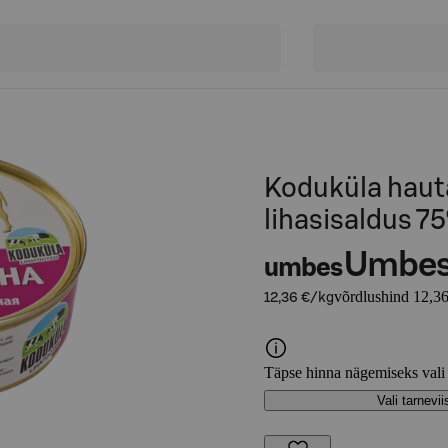
Koduküla haut
lihasisaldus 7
Umbe
umbes
võrdlushind 12,36
12,36 €/kg
Täpse hinna nägemiseks vali
Vali tarnevii