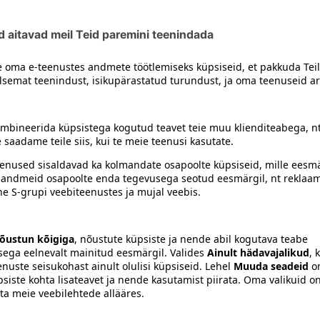
siiski toote koostisosi kontrollida ka pakendilt.