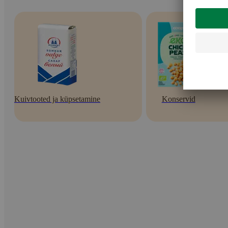
Kuivtooted ja küpsetamine
Konservid