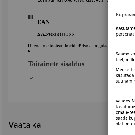
EAN
4742835011023
Uuendame tooteandmeid ePrismas regulaarselt. Soovitame 
Toitainete sisaldus
Vaata ka