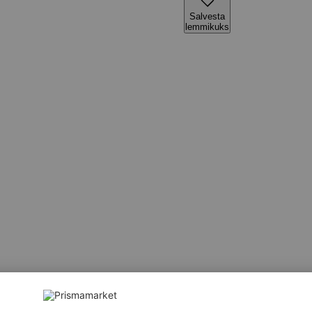
Salvesta
lemmikuks
ipar, stabilisaator E451i, E452i, E407, lõhna- ja maitsetugevd