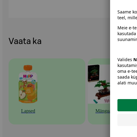
Vaata ka
Lapsed
Mänguasjad