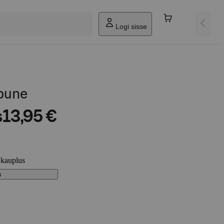
Logi sisse
bune
s
13,95 €
 kauplus
s