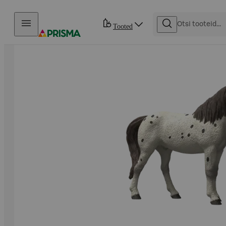
Otse sisu juurde
Tooted