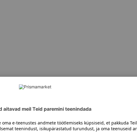
siiski toote koostisosi kontrollida ka pakendilt.