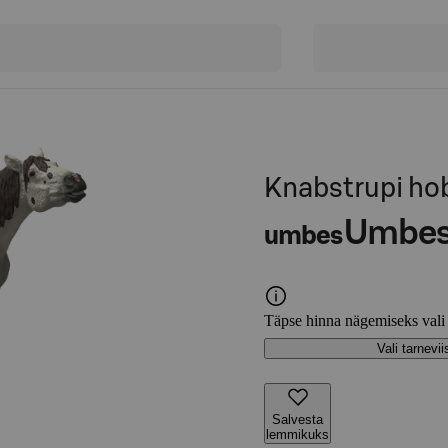
Knabstrupi ho
Umbe
umbes
Täpse hinna nägemiseks vali
Vali tarnevii
Salvesta
lemmikuks