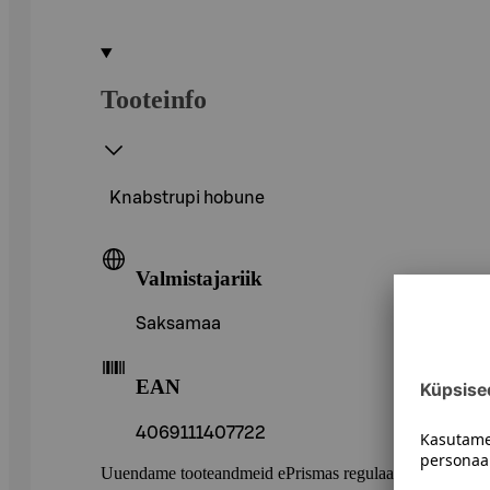
Tooteinfo
Knabstrupi hobune
Valmistajariik
Saksamaa
EAN
4069111407722
Uuendame tooteandmeid ePrismas regulaarselt. Soovitame 